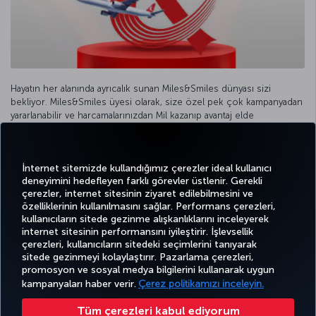
Hayatın her alanında ayrıcalık sunan Miles&Smiles dünyası sizi
bekliyor. Miles&Smiles üyesi olarak, size özel pek çok kampanyadan
yararlanabilir ve harcamalarınızdan Mil kazanıp avantaj elde
edebilirsiniz.
İnternet sitemizde kullandığımız çerezler ideal kullanıcı
Detaylı bilgi
deneyimini hedefleyen farklı görevler üstlenir. Gerekli
çerezler, internet sitesinin ziyaret edilebilmesini ve
özelliklerinin kullanılmasını sağlar. Performans çerezleri,
kullanıcıların sitede gezinme alışkanlıklarını inceleyerek
Twitter
Facebook
Instagram
Youtube
LinkedIn
Tiktok
Blog
Pinterest
What
internet sitesinin performansını iyileştirir. İşlevsellik
çerezleri, kullanıcıların sitedeki seçimlerini tanıyarak
sitede gezinmeyi kolaylaştırır. Pazarlama çerezleri,
BİLET
FIRSATLAR
TURKISH
AL VE
DENEYİM
VE UÇUŞ
YARDIM
AIRLINES
MILES&SMILES
promosyon ve sosyal medya bilgilerini kullanarak uygun
YÖNET
NOKTALARI
HOLIDAYS
kampanyaları haber verir.
Çerez politikamızı inceleyin.
Tüm çerezleri kabul ediyorum