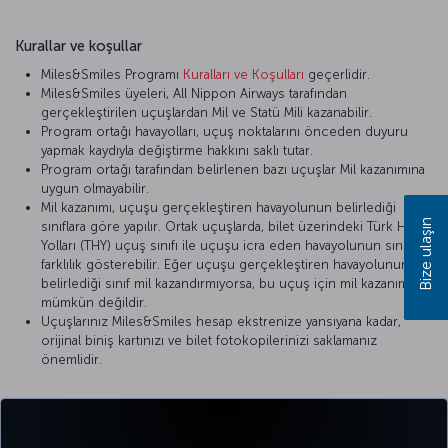
Kurallar ve koşullar
Miles&Smiles Programı
Kuralları ve Koşulları
geçerlidir.
Miles&Smiles üyeleri, All Nippon Airways tarafından
gerçekleştirilen uçuşlardan Mil ve Statü Mili kazanabilir.
Program ortağı havayolları, uçuş noktalarını önceden duyuru
yapmak kaydıyla değiştirme hakkını saklı tutar.
Program ortağı tarafından belirlenen bazı uçuşlar Mil kazanımına
uygun olmayabilir.
Mil kazanımı, uçuşu gerçekleştiren havayolunun belirlediği
Bize ulaşın
sınıflara göre yapılır. Ortak uçuşlarda, bilet üzerindeki Türk Hava
Yolları (THY) uçuş sınıfı ile uçuşu icra eden havayolunun sınıfı
farklılık gösterebilir. Eğer uçuşu gerçekleştiren havayolunun
belirlediği sınıf mil kazandırmıyorsa, bu uçuş için mil kazanımı
mümkün değildir.
Uçuşlarınız Miles&Smiles hesap ekstrenize yansıyana kadar,
orijinal biniş kartınızı ve bilet fotokopilerinizi saklamanız
önemlidir.
Detaylı bilgi için
All Nippon Airways
’in resmi internet sitesini ziyaret
edebilirsiniz.