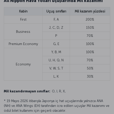
All Nippon Hava Yolları uçuşlarında Mil kazanımı
Kabin
Uçuş sınıfları
Mil kazanım yüzdesi
First
F, A
200%
J, C, D, Z
150%
Business
P
70%
Premium Economy
G, E
100%
Y, B, M
100%
U, H, Q, N
70%
Economy
V, W, S, T
50%
L, K
30%
Mil kazandırmayan sınıflar:
O, I, R, X,
* 19 Mayıs 2026 itibarıyla Japonya iç hat uçuşlarında yalnızca ANA
(NH) ve ANA Wings (EH) tarafından icra edilen uçuşlar Mil kazanımı ve
ödül bilet kullanımı için geçerli olacaktır.