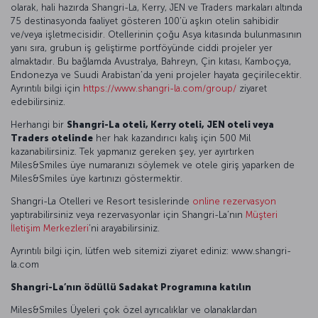
olarak, hali hazırda Shangri-La, Kerry, JEN ve Traders markaları altında
75 destinasyonda faaliyet gösteren 100’ü aşkın otelin sahibidir
ve/veya işletmecisidir. Otellerinin çoğu Asya kıtasında bulunmasının
yanı sıra, grubun iş geliştirme portföyünde ciddi projeler yer
almaktadır. Bu bağlamda Avustralya, Bahreyn, Çin kıtası, Kamboçya,
Endonezya ve Suudi Arabistan’da yeni projeler hayata geçirilecektir.
Ayrıntılı bilgi için
https://www.shangri-la.com/group/
ziyaret
edebilirsiniz.
Herhangi bir
Shangri-La oteli, Kerry oteli, JEN oteli veya
Traders otelinde
her hak kazandırıcı kalış için 500 Mil
kazanabilirsiniz. Tek yapmanız gereken şey, yer ayırtırken
Miles&Smiles üye numaranızı söylemek ve otele giriş yaparken de
Miles&Smiles üye kartınızı göstermektir.
Shangri-La Otelleri ve Resort tesislerinde
online rezervasyon
yaptırabilirsiniz veya rezervasyonlar için Shangri-La’nın
Müşteri
İletişim Merkezleri
’ni arayabilirsiniz.
Ayrıntılı bilgi için, lütfen web sitemizi ziyaret ediniz: www.shangri-
la.com
Shangri-La’nın ödüllü Sadakat Programına katılın
Miles&Smiles Üyeleri çok özel ayrıcalıklar ve olanaklardan