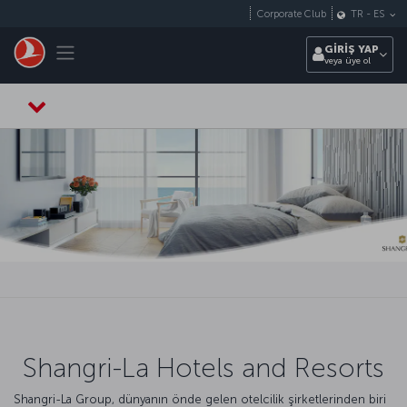
Skip to main content
Corporate Club
TR
-
ES
Toggle navigation
GİRİŞ YAP
veya üye ol
Shangri-La Hotels and Resorts
Shangri-La Group, dünyanın önde gelen otelcilik şirketlerinden biri