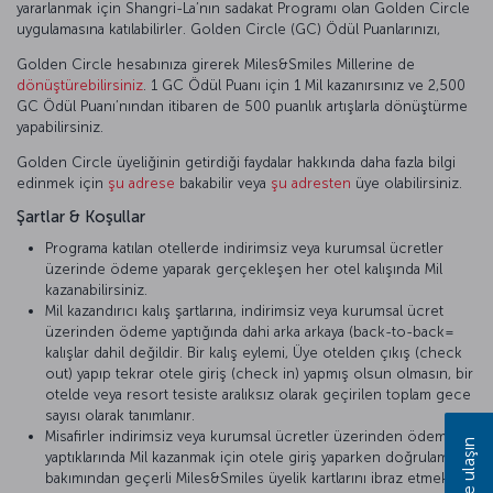
yararlanmak için Shangri-La’nın sadakat Programı olan Golden Circle
uygulamasına katılabilirler. Golden Circle (GC) Ödül Puanlarınızı,
Golden Circle hesabınıza girerek Miles&Smiles Millerine de
dönüştürebilirsiniz
. 1 GC Ödül Puanı için 1 Mil kazanırsınız ve 2,500
GC Ödül Puanı’nından itibaren de 500 puanlık artışlarla dönüştürme
yapabilirsiniz.
Golden Circle üyeliğinin getirdiği faydalar hakkında daha fazla bilgi
edinmek için
şu adrese
bakabilir veya
şu adresten
üye olabilirsiniz.
Şartlar & Koşullar
Programa katılan otellerde indirimsiz veya kurumsal ücretler
üzerinde ödeme yaparak gerçekleşen her otel kalışında Mil
kazanabilirsiniz.
Mil kazandırıcı kalış şartlarına, indirimsiz veya kurumsal ücret
üzerinden ödeme yaptığında dahi arka arkaya (back-to-back=
kalışlar dahil değildir. Bir kalış eylemi, Üye otelden çıkış (check
out) yapıp tekrar otele giriş (check in) yapmış olsun olmasın, bir
otelde veya resort tesiste aralıksız olarak geçirilen toplam gece
sayısı olarak tanımlanır.
Misafirler indirimsiz veya kurumsal ücretler üzerinden ödeme
Bize ulaşın
yaptıklarında Mil kazanmak için otele giriş yaparken doğrulama
bakımından geçerli Miles&Smiles üyelik kartlarını ibraz etmek