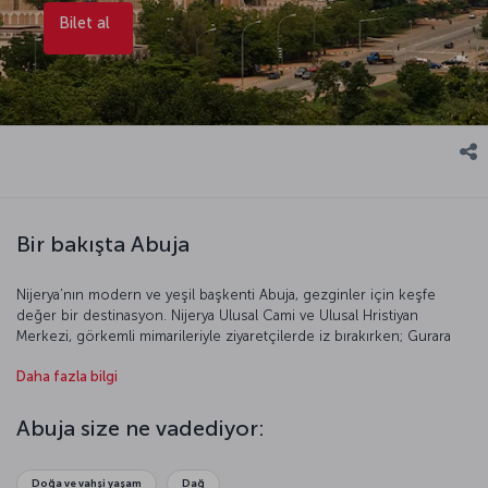
Bilet al
Bir bakışta Abuja
Nijerya’nın modern ve yeşil başkenti Abuja, gezginler için keşfe
değer bir destinasyon. Nijerya Ulusal Cami ve Ulusal Hristiyan
Merkezi, görkemli mimarileriyle ziyaretçilerde iz bırakırken; Gurara
Şelalesi, Milenyum Parkı, Jabi Gölü, Abuja Botanik Bahçesi ve şehrin
Daha fazla bilgi
simgesi Aso Kayası, doğal güzelliğiyle ilgi uyandırıyor. Şehir
merkezindeki geleneksel pazarlar ve el sanatları dükkânları ise
Nijerya kültürünü yakından tanıma fırsatı veriyor. Farklı ülkelerin
Abuja size ne vadediyor:
mutfaklarına ilgi duyuyorsanız, Abuja uçuşları ile şehre gittiğinizde
Jollof ve Egusi çorbası gibi yemekleri tadabilirsiniz. Şehri keşfetmek
için bir Abuja uçak bileti alarak Nijerya’nın kalbine doğru yola
Doğa ve vahşi yaşam
Dağ