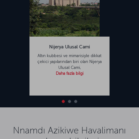
Nijerya Ulusal Cami
Altın kubbesi ve mimarisiyle dikkat
çekici yapılarından biri olan Nijerya
Ulusal Cami,
Daha fazla bilgi
Nnamdı Azikiwe Havalimanı