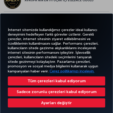
AVRUPA’NIN EN İYİ UÇAK İÇİ EĞLENCE ÖDÜLÜ
AVRUPA’NIN EN İYİ YİYECEK ve İÇECEK ÖDÜLÜ
İnternet sitemizde kullandığımız çerezler ideal kullanıcı
deneyimini hedefleyen farklı görevler üstlenir. Gerekli
çerezler, internet sitesinin ziyaret edilebilmesini ve
özelliklerinin kullanılmasını sağlar. Performans çerezleri,
kullanıcıların sitede gezinme alışkanlıklarını inceleyerek
Twitter
Facebook
Instagram
Youtube
LinkedIn
Tiktok
Blog
Pinterest
What
internet sitesinin performansını iyileştirir. İşlevsellik
çerezleri, kullanıcıların sitedeki seçimlerini tanıyarak
sitede gezinmeyi kolaylaştırır. Pazarlama çerezleri,
BİLET
FIRSATLAR
TURKISH
promosyon ve sosyal medya bilgilerini kullanarak uygun
AL VE
DENEYİM
VE UÇUŞ
YARDIM
AIRLINES
MILES&SMILES
YÖNET
NOKTALARI
HOLIDAYS
kampanyaları haber verir.
Çerez politikamızı inceleyin.
Tüm çerezleri kabul ediyorum
Bilgi Toplumu Hizmetleri
Erişilebilirlik
Gizlilik ve Çerez Politikası
Yasal Uyarı
Yolcu Hakları
Sadece zorunlu çerezleri kabul ediyorum
Çerez Ayarlarını Değiştir
Türk Hava Yolları A.O. Her hakkı saklıdır. © 1996 - 2025
Ayarları değiştir