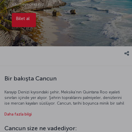
istemeyeceksiniz.
Bilet al
Bir bakışta Cancun
Karayip Denizi kıyısındaki şehir, Meksika'nın Quintana Roo eyaleti
sınırları içinde yer alıyor. Şehrin topraklarını palmiyeler, denizlerini
ise mercan kayaları süslüyor. Cancun, tarihi boyunca minik bir sahil
kasabası olarak varlığını sürdürmüş. 20. yüzyılın son dönemlerinde
Daha fazla bilgi
başlatılan çalışmalarla dünya çapında bir tatil beldesine
dönüştürülmüş.
Cancun size ne vadediyor: