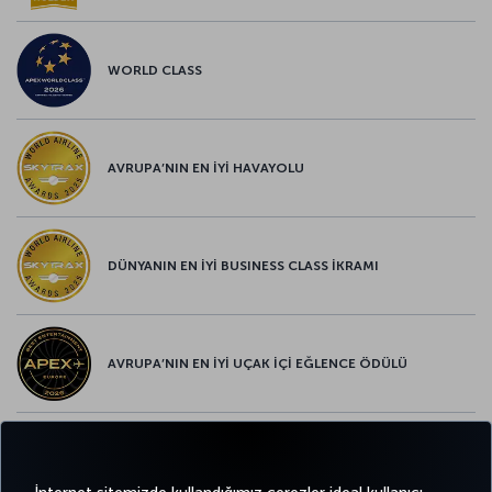
WORLD CLASS
AVRUPA’NIN EN İYİ HAVAYOLU
DÜNYANIN EN İYİ BUSINESS CLASS İKRAMI
AVRUPA’NIN EN İYİ UÇAK İÇİ EĞLENCE ÖDÜLÜ
AVRUPA’NIN EN İYİ YİYECEK ve İÇECEK ÖDÜLÜ