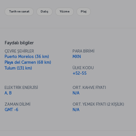
Tarih ve sanat
Dalış
Yüzme
Plaj
Faydalı bilgiler
ÇEVRE ŞEHİRLER
PARA BİRİMİ
Puerto Morelos (36 km)
MXN
Playa del Carmen (68 km)
ÜLKE KODU
Tulum (131 km)
+52-55
ELEKTRİK ENERJİSİ
ORT. KAHVE FİYATI
A, B
N/A
ZAMAN DİLİMİ
ORT. YEMEK FİYATI (2 KİŞİLİK)
GMT -6
N/A