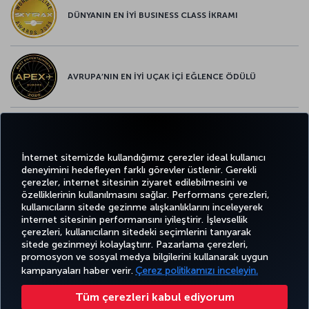
DÜNYANIN EN İYİ BUSINESS CLASS İKRAMI
AVRUPA’NIN EN İYİ UÇAK İÇİ EĞLENCE ÖDÜLÜ
AVRUPA’NIN EN İYİ YİYECEK ve İÇECEK ÖDÜLÜ
İnternet sitemizde kullandığımız çerezler ideal kullanıcı
deneyimini hedefleyen farklı görevler üstlenir. Gerekli
çerezler, internet sitesinin ziyaret edilebilmesini ve
özelliklerinin kullanılmasını sağlar. Performans çerezleri,
kullanıcıların sitede gezinme alışkanlıklarını inceleyerek
Twitter
Facebook
Instagram
Youtube
LinkedIn
Tiktok
Blog
Pinterest
What
internet sitesinin performansını iyileştirir. İşlevsellik
çerezleri, kullanıcıların sitedeki seçimlerini tanıyarak
sitede gezinmeyi kolaylaştırır. Pazarlama çerezleri,
BİLET
FIRSATLAR
TURKISH
promosyon ve sosyal medya bilgilerini kullanarak uygun
AL VE
DENEYİM
VE UÇUŞ
YARDIM
AIRLINES
MILES&SMILES
YÖNET
NOKTALARI
HOLIDAYS
kampanyaları haber verir.
Çerez politikamızı inceleyin.
Tüm çerezleri kabul ediyorum