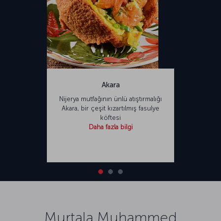
Akara
Nijerya mutfağının ünlü atıştırmalığı
Akara, bir çeşit kızartılmış fasulye
köftesi
Daha fazla bilgi
Murtala Muhammed