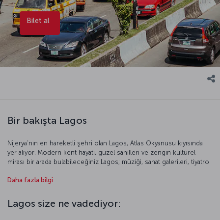
Bilet al
Bir bakışta Lagos
Nijerya’nın en hareketli şehri olan Lagos, Atlas Okyanusu kıyısında
yer alıyor. Modern kent hayatı, güzel sahilleri ve zengin kültürel
mirası bir arada bulabileceğiniz Lagos; müziği, sanat galerileri, tiyatro
ve sinemalarıyla da dikkat çekiyor. Elegushi ve Tarkwa Bay plajlarında
Daha fazla bilgi
güneşlenip akşamları canlı müzik dinleyebilir, Nijerya Ulusal Müzesi’ni
ve Nike Sanat Galerisi’ni gezebilirsiniz. Önereceğimiz bir diğer gezi
noktası ise Victoria Adası. Şehir merkezinden bir köprüyle ulaşılan
Lagos size ne vadediyor:
ada, hareketli yaşamı, lüks otelleri ve restoranlarıyla ünlü. Lagos’un
enerji dolu sokaklarındaki pazarlarda ise el yapımı ürünler, kumaşlar,