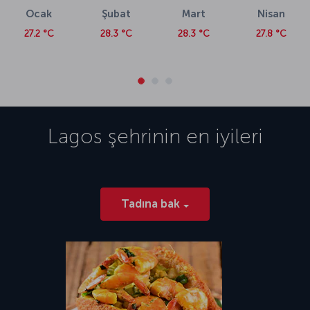
Ocak
Şubat
Mart
Nisan
27.2 °C
28.3 °C
28.3 °C
27.8 °C
Lagos
şehrinin en iyileri
Tadına bak