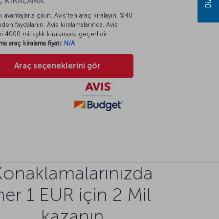
 KİRALAMA:
k avantajlarla çıkın. Avis’ten araç kiralayın, %40
mden faydalanın. Avis kiralamalarında. Avis
mi 4000 mil aylık kiralamada geçerlidir.
ma araç kiralama fiyatı:
N/A
Araç seçeneklerini gör
Konaklamalarınızda
her 1 EUR için 2 Mil
kazanın