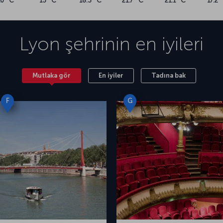
10 °C
15 °C
18.3 °C
21.7 °C
21.1 °C
17.2 
Lyon
şehrinin en iyileri
Mutlaka gör
En iyiler
Tadına bak
F
G