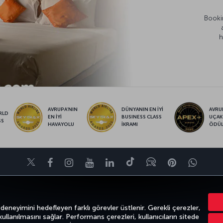
Bookin
h
AVRUPA’NIN
DÜNYANIN EN İYİ
AVRUP
RLD
EN İYİ
BUSINESS CLASS
UÇAK
SS
HAVAYOLU
İKRAMI
ÖDÜ
Twitter
Facebook
Instagram
Youtube
LinkedIn
Tiktok
Blog
Pinterest
What
VE UÇUŞ NOKTALARI
YARDIM
TURKISH AIRLINES HOLIDAYS
MILES&S
 deneyimini hedefleyen farklı görevler üstlenir. Gerekli çerezler,
 kullanılmasını sağlar. Performans çerezleri, kullanıcıların sitede