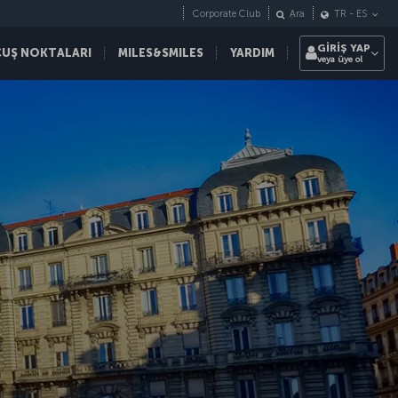
Corporate Club
Ara
TR
-
ES
GİRİŞ YAP
ÇUŞ NOKTALARI
MILES&SMILES
YARDIM
veya üye ol