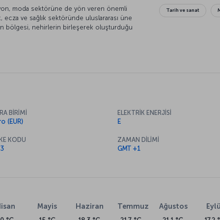
Lyon, moda sektörüne de yön veren önemli
Tarih ve sanat
k, ecza ve sağlık sektöründe uluslararası üne
 bölgesi, nehirlerin birleşerek oluşturduğu
 Lyon’u keşfedilmeye değer kılıyor. Fransa’nın en
akalım.
RA BİRİMİ
ELEKTRİK ENERJİSİ
ro (EUR)
E
KE KODU
ZAMAN DİLİMİ
3
GMT +1
isan
Mayis
Haziran
Temmuz
Ağustos
Eylü