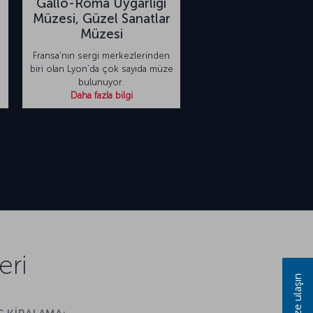
Gallo-Roma Uygarlığı
Müzesi, Güzel Sanatlar
Müzesi
Fransa’nın sergi merkezlerinden
biri olan Lyon’da çok sayıda müze
bulunuyor.
Daha fazla bilgi
eri
Bize ulaşın