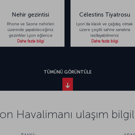
Nehir gezintisi
Célestins Tiyatrosu
Rhone ve Saone nehirleri
Lyon’da klasik ve çağdaş olmak
üzerinde yapabileceğiniz
üzere çeşitli sahne sanatına
gezintiler Lyon eğlence
rastlayabilmeniz
Daha fazla bilgi
Daha fazla bilgi
TÜMÜNÜ GÖRÜNTÜLE
on Havalimanı ulaşım bilgil