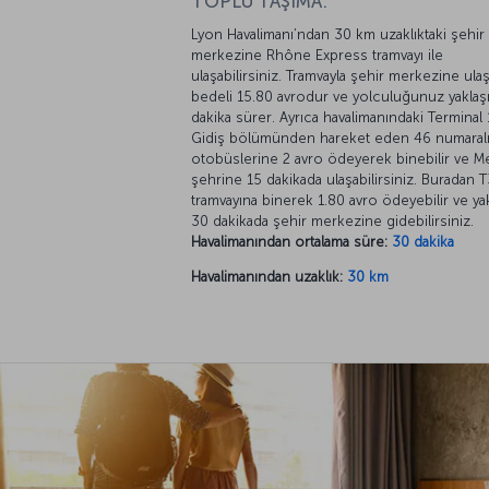
TOPLU TAŞIMA:
Lyon Havalimanı’ndan 30 km uzaklıktaki şehir
merkezine Rhône Express tramvayı ile
ulaşabilirsiniz. Tramvayla şehir merkezine ula
bedeli 15.80 avrodur ve yolculuğunuz yaklaş
dakika sürer. Ayrıca havalimanındaki Terminal 
Gidiş bölümünden hareket eden 46 numaralı
otobüslerine 2 avro ödeyerek binebilir ve M
şehrine 15 dakikada ulaşabilirsiniz. Buradan 
tramvayına binerek 1.80 avro ödeyebilir ve ya
30 dakikada şehir merkezine gidebilirsiniz.
Havalimanından ortalama süre:
30 dakika
Havalimanından uzaklık:
30 km