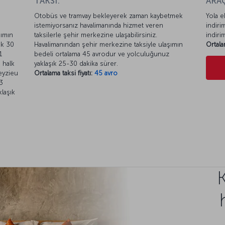
TAKSİ:
ARAÇ
Otobüs ve tramvay bekleyerek zaman kaybetmek
Yola e
istemiyorsanız havalimanında hizmet veren
indiri
şımın
taksilerle şehir merkezine ulaşabilirsiniz.
indiri
ık 30
Havalimanından şehir merkezine taksiyle ulaşımın
Ortala
1
bedeli ortalama 45 avrodur ve yolculuğunuz
 halk
yaklaşık 25-30 dakika sürer.
eyzieu
Ortalama taksi fiyatı:
45 avro
T3
klaşık