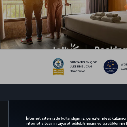
DÜNYANIN EN ÇOK
WO
ÜLKESİNE UÇAN
CLA
HAVAYOLU
BİLET AL VE YÖNET
DENEYİM
FIRSATLAR 
İnternet sitemizde kullandığımız çerezler ideal kullanıcı
internet sitesinin ziyaret edilebilmesini ve özelliklerinin