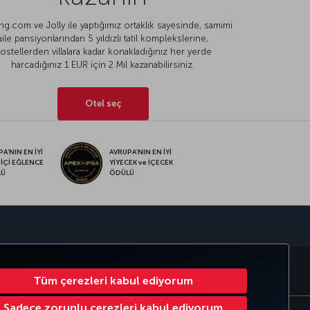
g.com ve Jolly ile yaptığımız ortaklık sayesinde, samimi
aile pansiyonlarından 5 yıldızlı tatil komplekslerine,
ostellerden villalara kadar konakladığınız her yerde
harcadığınız 1 EUR için 2 Mil kazanabilirsiniz.
Otel seç
A’NIN EN İYİ
AVRUPA’NIN EN İYİ
 İÇİ EĞLENCE
YİYECEK ve İÇECEK
LÜ
ÖDÜLÜ
sapp
MILES
CORPORATE CLUB
TÜRK HAVA YOLLARI
Tüm çerezleri kabul ediyorum
Sadece zorunlu çerezleri kabul ediyorum