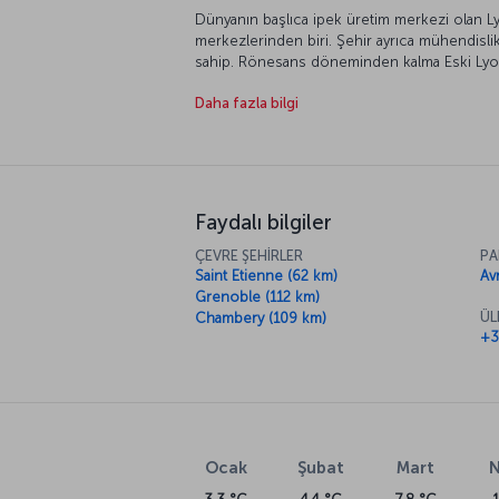
Dünyanın başlıca ipek üretim merkezi olan 
merkezlerinden biri. Şehir ayrıca mühendisli
sahip. Rönesans döneminden kalma Eski Lyon
Presqu’ile yarımadası ve daha birçok özelliği
Daha fazla bilgi
güzel kentlerinden biri olan Lyon’a yakınan b
Faydalı bilgiler
ÇEVRE ŞEHİRLER
PA
Saint Etienne (62 km)
Av
Grenoble (112 km)
ÜL
Chambery (109 km)
+3
Ocak
Şubat
Mart
N