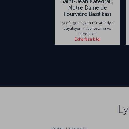
Saint-Jean Katedrali,
Notre Dame de
Fourviére Bazilikası
Lyon’a gelmişken mimarileriyle
büyüleyen kilise, bazilika ve
katedralleri
Daha fazla bilgi
Ly