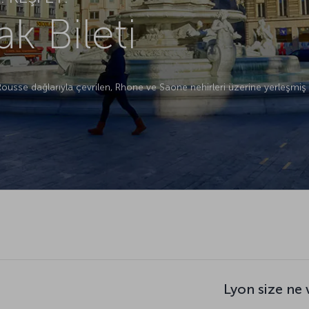
k Bileti
usse dağlarıyla çevrilen, Rhone ve Saone nehirleri üzerine yerleşmiş L
Lyon size ne