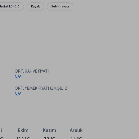
Mutfak kültürü
Kayak
Şehir hayatı
ORT. KAHVE FİYATI
N/A
ORT. YEMEK FİYATI (2 KİŞİLİK)
N/A
l
Ekim
Kasım
Aralık