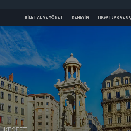
BİLET AL VE YÖNET
DENEYİM
FIRSATLAR VE U
 KEŞFET.