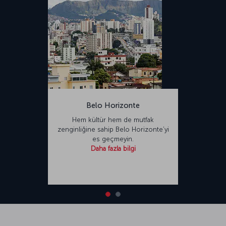
Belo Horizonte
Hem kültür hem de mutfak
zenginliğine sahip Belo Horizonte’yi
es geçmeyin.
Daha fazla bilgi