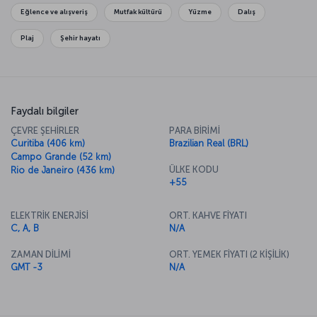
Eğlence ve alışveriş
Mutfak kültürü
Yüzme
Dalış
Plaj
Şehir hayatı
Faydalı bilgiler
ÇEVRE ŞEHİRLER
PARA BİRİMİ
Curitiba (406 km)
Brazilian Real (BRL)
Campo Grande (52 km)
ÜLKE KODU
Rio de Janeiro (436 km)
+55
ELEKTRİK ENERJİSİ
ORT. KAHVE FİYATI
C, A, B
N/A
ZAMAN DİLİMİ
ORT. YEMEK FİYATI (2 KİŞİLİK)
GMT -3
N/A