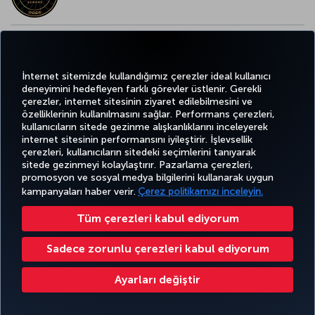
AVRUPA’NIN EN İYİ YİYECEK ve İÇECEK ÖDÜLÜ
İnternet sitemizde kullandığımız çerezler ideal kullanıcı
deneyimini hedefleyen farklı görevler üstlenir. Gerekli
çerezler, internet sitesinin ziyaret edilebilmesini ve
özelliklerinin kullanılmasını sağlar. Performans çerezleri,
kullanıcıların sitede gezinme alışkanlıklarını inceleyerek
Twitter
Facebook
Instagram
Youtube
LinkedIn
Tiktok
Blog
Pinterest
What
internet sitesinin performansını iyileştirir. İşlevsellik
çerezleri, kullanıcıların sitedeki seçimlerini tanıyarak
sitede gezinmeyi kolaylaştırır. Pazarlama çerezleri,
BİLET
FIRSATLAR
TURKISH
AL VE
DENEYİM
VE UÇUŞ
YARDIM
AIRLINES
MILES&SMILES
promosyon ve sosyal medya bilgilerini kullanarak uygun
YÖNET
NOKTALARI
HOLIDAYS
kampanyaları haber verir.
Çerez politikamızı inceleyin.
Tüm çerezleri kabul ediyorum
Bilgi Toplumu Hizmetleri
Erişilebilirlik
Gizlilik ve Çerez Politikası
Yasal Uyarı
Yolcu Hakları
Sadece zorunlu çerezleri kabul ediyorum
Çerez Ayarlarını Değiştir
Türk Hava Yolları A.O. Her hakkı saklıdır. © 1996 - 2025
Ayarları değiştir