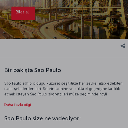
Bilet al
Bir bakışta Sao Paulo
Sao Paulo sahip olduğu kültürel çeşitlilikle her zevke hitap edebilen
nadir şehirlerden biri. Şehrin tarihine ve kültürel geçmişine tanıklık
etmek isteyen Sao Paulo ziyaretçileri müze seçiminde hayli
zorlanıyor, zira Sao Paulo tam bir müze cenneti. Geniş metro ağı ve
Daha fazla bilgi
otobüs hatları, gezginlere şehirde ucuz ve hızlı ulaşım imkânı
sağlıyor. Gezdikçe gezmek, keşfettikçe geliştirmek isteyeceğiniz
kültür serüveninize kısa bir ara verip göleti, yürüyüş ve koşu
Sao Paulo size ne vadediyor:
parkurlarıyla şehrin gözdesi olan Ibirapuera Parkı’ndaki bir kafede
soluklanırken bırakın bir fincan leziz Brezilya kahvesi size eşlik etsin.