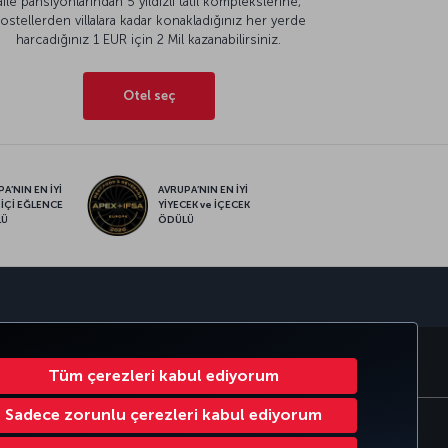
aile pansiyonlarından 5 yıldızlı tatil komplekslerine,
ostellerden villalara kadar konakladığınız her yerde
harcadığınız 1 EUR için 2 Mil kazanabilirsiniz.
Otel seç
A’NIN EN İYİ
AVRUPA’NIN EN İYİ
 İÇİ EĞLENCE
YİYECEK ve İÇECEK
LÜ
ÖDÜLÜ
sapp
MILES
CORPORATE CLUB
TÜRK HAVA YOLLARI
Tüm çerezleri kabul ediyorum
Sadece zorunlu çerezleri kabul ediyorum
Çerez Ayarlarını Değiştir