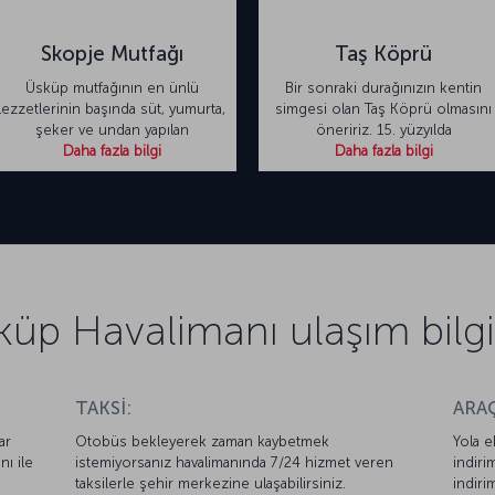
Skopje Mutfağı
Taş Köprü
Üsküp mutfağının en ünlü
Bir sonraki durağınızın kentin
lezzetlerinin başında süt, yumurta,
simgesi olan Taş Köprü olmasını
şeker ve undan yapılan
öneririz. 15. yüzyılda
Daha fazla bilgi
Daha fazla bilgi
küp Havalimanı ulaşım bilgil
TAKSİ:
ARAÇ
ar
Otobüs bekleyerek zaman kaybetmek
Yola e
nı ile
istemiyorsanız havalimanında 7/24 hizmet veren
indiri
taksilerle şehir merkezine ulaşabilirsiniz.
indiri