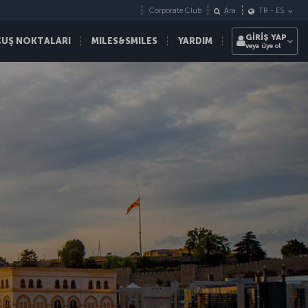
Corporate Club
Ara
TR
-
ES
GİRİŞ YAP
ÇUŞ NOKTALARI
MILES&SMILES
YARDIM
veya üye ol