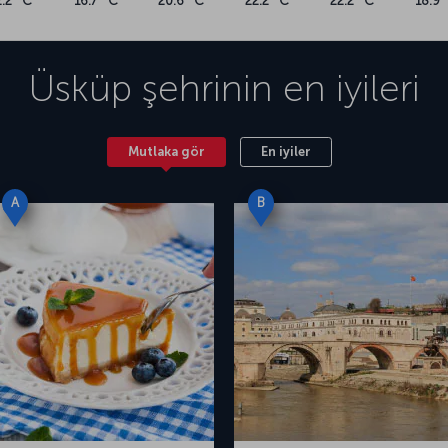
2.2 °C
16.7 °C
20.6 °C
22.2 °C
22.2 °C
18.9 
Üsküp
şehrinin en iyileri
Mutlaka gör
En iyiler
A
B