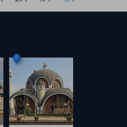
°C
12.8 °C
5.6 °C
1.1 °C
C