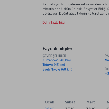
Kentteki yapıların geleneksel ve modern olarak
mimarisinde Üsküp’ün eski Sovyetler Birliği ü
görülüyor. Doğal güzelliklerin kültürel zengi
olarak öne çıkıyor.
Daha fazla bilgi
Makedonya'ın öne çıkan gezilecek görülecek
inceleyebilirsiniz.
Faydalı bilgiler
ÇEVRE ŞEHİRLER
PA
Kumanovo (40 km)
Ma
Tetovo (43 km)
ÜL
Sveti Nikole (60 km)
+3
Ocak
Şubat
Mart
N