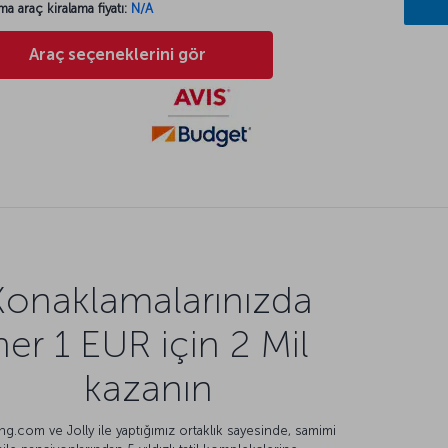
ma araç kiralama fiyatı:
N/A
Araç seçeneklerini gör
Konaklamalarınızda
her 1 EUR için 2 Mil
kazanın
g.com ve Jolly ile yaptığımız ortaklık sayesinde, samimi