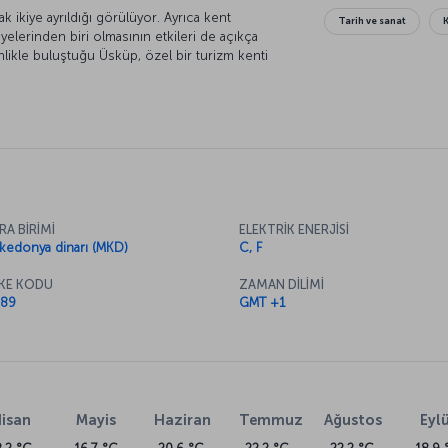
 ikiye ayrıldığı görülüyor. Ayrıca kent
Tarih ve sanat
yelerinden biri olmasının etkileri de açıkça
nlikle buluştuğu Üsküp, özel bir turizm kenti
 noktaları için
Makedonya Uçak Bileti
sayfamızı
RA BİRİMİ
ELEKTRİK ENERJİSİ
kedonya dinarı (MKD)
C, F
KE KODU
ZAMAN DİLİMİ
89
GMT +1
isan
Mayis
Haziran
Temmuz
Ağustos
Eylü