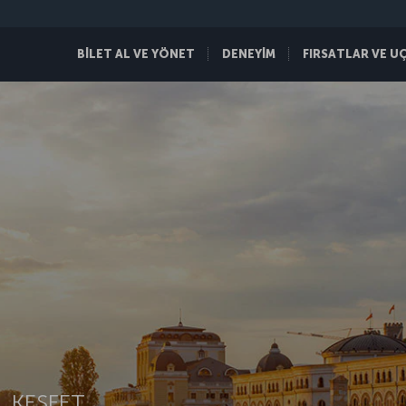
BİLET AL VE YÖNET
DENEYİM
FIRSATLAR VE U
 KEŞFET.