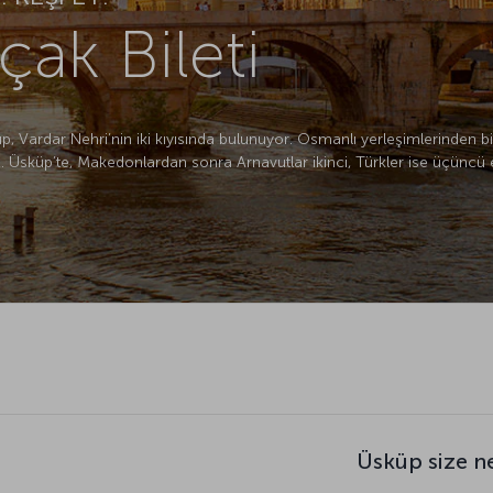
ak Bileti
 Vardar Nehri’nin iki kıyısında bulunuyor. Osmanlı yerleşimlerinden bi
z. Üsküp’te, Makedonlardan sonra Arnavutlar ikinci, Türkler ise üçüncü 
Üsküp size n