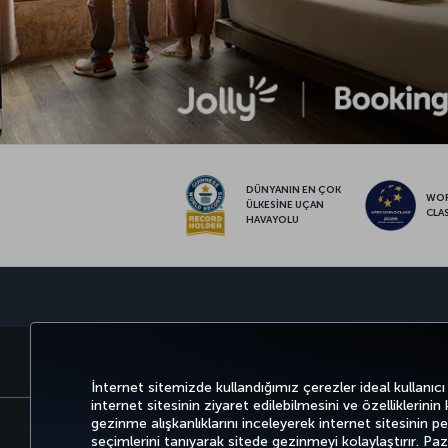
DÜNYANIN EN ÇOK
WO
ÜLKESİNE UÇAN
CLA
HAVAYOLU
BİLET AL VE YÖNET
DENEYİM
FIRSATLAR 
İnternet sitemizde kullandığımız çerezler ideal kullanıcı
internet sitesinin ziyaret edilebilmesini ve özelliklerinin
gezinme alışkanlıklarını inceleyerek internet sitesinin perf
seçimlerini tanıyarak sitede gezinmeyi kolaylaştırır. P
Bilgi Toplumu Hizmetleri
Erişilebilirli