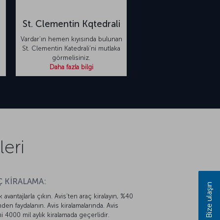
St. Clementin Kqtedrali
Vardar’ın hemen kıyısında bulunan
St. Clementin Katedrali’ni mutlaka
görmelisiniz.
Daha fazla bilgi
eri
 KİRALAMA:
Bize ulaşın
k avantajlarla çıkın. Avis’ten araç kiralayın, %40
mden faydalanın. Avis kiralamalarında. Avis
mi 4000 mil aylık kiralamada geçerlidir.