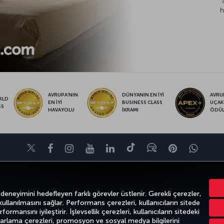
h
AVRUPA’NIN
DÜNYANIN EN İYİ
AVRUP
RLD
EN İYİ
BUSINESS CLASS
UÇAK
SS
HAVAYOLU
İKRAMI
ÖDÜ
Twitter
Facebook
Instagram
Youtube
LinkedIn
Tiktok
Blog
Pinterest
What
VE UÇUŞ NOKTALARI
YARDIM
TURKISH AIRLINES HOLIDAYS
MILES&S
 deneyimini hedefleyen farklı görevler üstlenir. Gerekli çerezler,
 kullanılmasını sağlar. Performans çerezleri, kullanıcıların sitede
ormansını iyileştirir. İşlevsellik çerezleri, kullanıcıların sitedeki
azarlama çerezleri, promosyon ve sosyal medya bilgilerini
k
Gizlilik ve Çerez Politikası
Yasal Uyarı
Yolcu Hakları