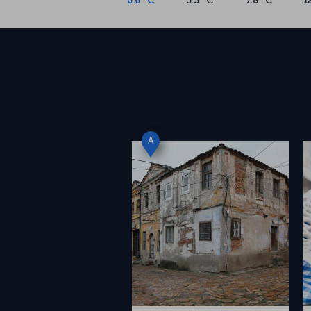
0.6 °C
3.3 °C
7.8 °C
1
A