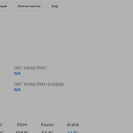
Kayak
Ekstrem sporlar
Dağ
ORT. KAHVE FİYATI
N/A
ORT. YEMEK FİYATI (2 KİŞİLİK)
N/A
l
Ekim
Kasım
Aralık