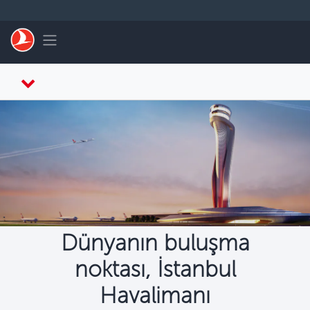
Skip to main content
Toggle navigation
Dünyanın buluşma
noktası, İstanbul
Havalimanı