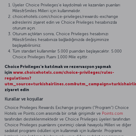
Üyeler Choice Privileges'e kaydolmalı ve kazanılan puanları
Miles&Smiles Milleri için kullanmalıdır.
choicehotels.com/choice-privileges/rewards-exchange
adreslerini ziyaret edin ve Choice Privileges hesabınızda
oturum açın.
Oturum açtıktan sonra, Choice Privileges hesabınızı
Miles&Smiles hesabınıza bağladığınızda değişiminize
başlayabilirsiniz.
Tüm standart kullanımlar 5.000 puandan başlayacaktır. 5.000
Choice Privileges Puanı 1.000 Mile eşittir.
Choice Privileges'e katılmak ve rezervasyon yapmak
için
www.choicehotels.com/choice-privileges/rules-
regulations?
utm_source=turkishairlines.com&utm_campaign=turkishairli
ziyaret edin
Kurallar ve koşullar
Choice Privileges Rewards Exchange programı ("Program") Choice
Hotels ve Points.com arasında bir ortak girişimdir ve
Points.com
tarafından desteklenmektedir ve Choice Privileges üyeleri tarafından
Choice Privileges puanlarını çevrimiçi olarak havayolu Milleri ve diğer
sadakat programı ödülleri için kullanmak için kullanılır. Programa