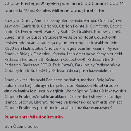
Choice Privileges® üyeleri puanlarını 5.000 puan/1.000 Mil
oranında Miles&Smiles Millerine dönüştürebilirler.
Kuzey ve Güney Amerika, Karayipler, Kanada, Avrupa, Orta Doğu ve
Asya'daki Cambria®, Clarion®, Clarion Pointe®, Comfort®, Econo
Lodge®, Everhome®, MainStay Suites®, Quality®, Rodeway Inn®,
Sleep Inn®, Suburban Studios® ve Ascend Hotel Collection®
tesislerinde puan kazanmaya uygun herhangi bir konaklama için
7.500'den fazla otelde Choice Privileges puanları kazanın. Ayrıca
Amerika Birleşik Devletleri, Kanada, Latin Amerika ve Karayipler'deki
Radisson Individuals®, Radisson Collection®, Radisson Blu®,
Radisson, Radisson RED®, Park Plaza®, Park Inn by Radisson® ve
Country Inn & Suites® by Radisson'da da puan kazanabilirsiniz.
Amerika kıtası dışındaki Radisson markaları, merkezi Belçika'da
bulunan ve bağlı olmayan bir şirket olan Radisson Hotel Group'a
aittir ve katılım için uygun değildir. WoodSpring Suites® lokasyonları
Choice Privileges'e katılmamaktadır. Danimarka, Estonya, Finlandiya,
İzlanda, Letonya, Litvanya, Norveç ve İsveç'teki konumlarda yalnızca
Choice Privileges puanlarını kullanabilirsiniz (kazanamazsınız)..
Puanlarınızı Mile dönüştürün
Geri Ödeme Süreci