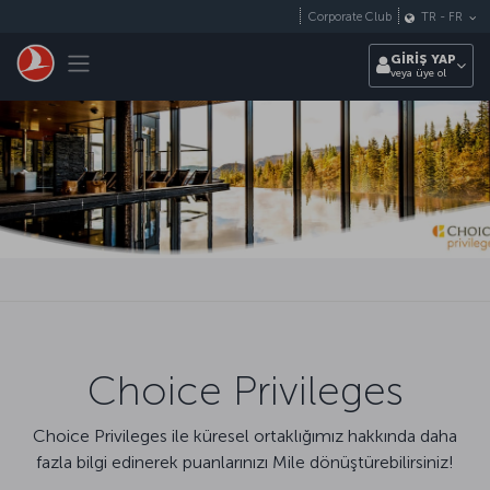
Skip to main content
Corporate Club
TR
-
FR
Toggle navigation
GİRİŞ YAP
veya üye ol
Choice Privileges
Choice Privileges ile küresel ortaklığımız hakkında daha
fazla bilgi edinerek puanlarınızı Mile dönüştürebilirsiniz!