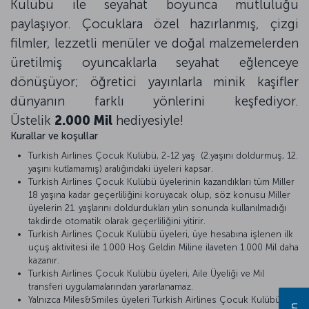
Kulübü ile seyahat boyunca mutluluğu
paylaşıyor. Çocuklara özel hazırlanmış, çizgi
filmler, lezzetli menüler ve doğal malzemelerden
üretilmiş oyuncaklarla seyahat eğlenceye
dönüşüyor; öğretici yayınlarla minik kaşifler
dünyanın farklı yönlerini keşfediyor.
Üstelik
2.000 Mil
hediyesiyle!
Kurallar ve koşullar
Turkish Airlines Çocuk Kulübü, 2-12 yaş (2.yaşını doldurmuş, 12.
yaşını kutlamamış) aralığındaki üyeleri kapsar.
Turkish Airlines Çocuk Kulübü üyelerinin kazandıkları tüm Miller
18 yaşına kadar geçerliliğini koruyacak olup, söz konusu Miller
üyelerin 21. yaşlarını doldurdukları yılın sonunda kullanılmadığı
takdirde otomatik olarak geçerliliğini yitirir.
Turkish Airlines Çocuk Kulübü üyeleri, üye hesabına işlenen ilk
uçuş aktivitesi ile 1.000 Hoş Geldin Miline ilaveten 1.000 Mil daha
kazanır.
Turkish Airlines Çocuk Kulübü üyeleri, Aile Üyeliği ve Mil
transferi uygulamalarından yararlanamaz.
Yalnızca Miles&Smiles üyeleri Turkish Airlines Çocuk Kulübüne