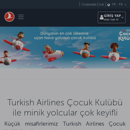
Skip to main content
Corporate Club
TR
-
FR
Toggle navigation
GİRİŞ YAP
veya üye ol
Turkish Airlines Çocuk Kulübü
ile minik yolcular çok keyifli
Küçük misafirlerimiz Turkish Airlines Çocuk