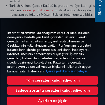
Bize ulaşın
katılabilir.
Turkish Airlines Çocuk Kulübü başvuruları ve üyelikten çıkış
talepleri
online geri bildirim formu
ile Miles&Smiles üyelik
numaraları belirtilerek Müşteri İlişkileri bölümüne yapılabilir.
Başvuru sürecinde çocuk üyeye ait kimlik ya da pasaport ön
yüzüne de ihtiyaç bulunmaktadır.
Turkish Airlines Çocuk Kulübü üyelik kartı bulunmaz.
İnternet sitemizde kullandığımız çerezler ideal kullanıcı
deneyimini hedefleyen farklı görevler üstlenir. Gerekli
çerezler, internet sitesinin ziyaret edilebilmesini ve
özelliklerinin kullanılmasını sağlar. Performans çerezleri,
kullanıcıların sitede gezinme alışkanlıklarını inceleyerek
Twitter
Facebook
Instagram
Youtube
LinkedIn
Tiktok
Blog
Pinterest
What
internet sitesinin performansını iyileştirir. İşlevsellik
çerezleri, kullanıcıların sitedeki seçimlerini tanıyarak
sitede gezinmeyi kolaylaştırır. Pazarlama çerezleri,
BİLET
FIRSATLAR
TURKISH
POPÜLER
promosyon ve sosyal medya bilgilerini kullanarak uygun
AL VE
DENEYİM
VE UÇUŞ
YARDIM
AIRLINES
M
UÇUŞLAR
YÖNET
NOKTALARI
HOLIDAYS
kampanyaları haber verir.
Çerez politikamızı inceleyin.
Tüm çerezleri kabul ediyorum
Bilgi Toplumu Hizmetleri
Erişilebilirlik
Gizlilik ve Çerez Politikası
Yasal Uyarı
Yolcu Hakları
Sadece zorunlu çerezleri kabul ediyorum
Çerez Ayarlarını Değiştir
Türk Hava Yolları A.O. Her hakkı saklıdır. © 1996 - 2025
Ayarları değiştir