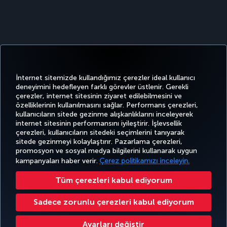
İnternet sitemizde kullandığımız çerezler ideal kullanıcı
deneyimini hedefleyen farklı görevler üstlenir. Gerekli
çerezler, internet sitesinin ziyaret edilebilmesini ve
özelliklerinin kullanılmasını sağlar. Performans çerezleri,
kullanıcıların sitede gezinme alışkanlıklarını inceleyerek
Twitter
Facebook
Instagram
Youtube
LinkedIn
Tiktok
Blog
Pinterest
What
internet sitesinin performansını iyileştirir. İşlevsellik
çerezleri, kullanıcıların sitedeki seçimlerini tanıyarak
sitede gezinmeyi kolaylaştırır. Pazarlama çerezleri,
BİLET
FIRSATLAR
TURKISH
POPÜLER
promosyon ve sosyal medya bilgilerini kullanarak uygun
AL VE
DENEYİM
VE UÇUŞ
YARDIM
AIRLINES
M
UÇUŞLAR
YÖNET
NOKTALARI
HOLIDAYS
kampanyaları haber verir.
Çerez politikamızı inceleyin.
Tüm çerezleri kabul ediyorum
Bilgi Toplumu Hizmetleri
Erişilebilirlik
Gizlilik ve Çerez Politikası
Yasal Uyarı
Yolcu Hakları
Sadece zorunlu çerezleri kabul ediyorum
Çerez Ayarlarını Değiştir
Ayarları değiştir
Türk Hava Yolları A.O. Her hakkı saklıdır. © 1996 - 2025