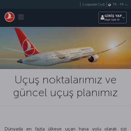
Skip to main content
Corporate Club
TR
-
FR
Toggle navigation
GİRİŞ YAP
veya üye ol
Uçuş noktalarımız ve
güncel uçuş planımız
Dünyada en fazla ülkeye uçan hava yolu olarak sizi