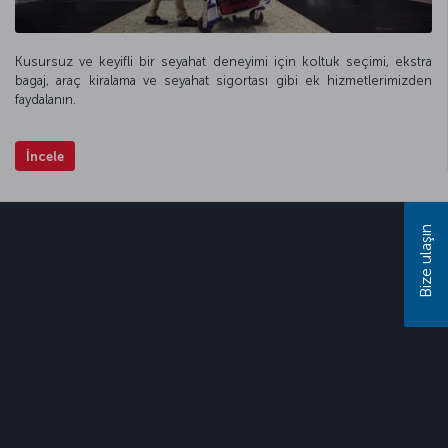
Kusursuz ve keyifli bir seyahat deneyimi için koltuk seçimi, ekstra
bagaj, araç kiralama ve seyahat sigortası gibi ek hizmetlerimizden
faydalanın.
İncele
Bize ulaşın