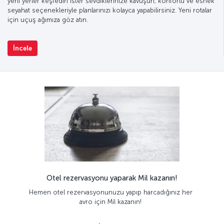
yeni yerler keşfedin ister sevdiklerinize kavuşun; konforlu ve esnek
seyahat seçenekleriyle planlarınızı kolayca yapabilirsiniz. Yeni rotalar
için uçuş ağımıza göz atın.
İncele
Otel rezervasyonu yaparak Mil kazanın!
Hemen otel rezervasyonunuzu yapıp harcadığınız her
avro için Mil kazanın!