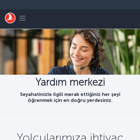
Skip to main content
Toggle navigation
Yardım merkezi
Seyahatinizle ilgili merak ettiğiniz her şeyi
öğrenmek için en doğru yerdesiniz.
Yolcularımıza ihtiyaç