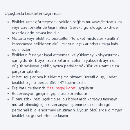
Uçuşlarda bisikletin taşınması
Bisiklet zarar görmeyecek şekilde sağlam mukavva/karton kutu
veya özel paketinde taşınmalıdır. Gerekli görüldüğü takdirde
tekerleklerin havası indirilir.
Motorlu veya elektrikli bisikletler, “tehlikeli maddeler kuralları”
kapsamında belirlenen akü limitlerini aştıklarından uçuşa kabul
edilmezler.
Bisikletin fazla yer işgal etmemesi ve yüklemeyi kolaylaştırmak
için gidonlar boylamasına katlanır, selenin yükseklik ayarı en
düşük seviyeye çekilir, ayrıca pedallar sökülür ve uzantılı tüm
parçalar çıkarılır.
İç hat uçuşlarında bisiklet taşıma hizmeti ücretli olup, 1 adet
bisiklet taşıma bedeli 850 TRY tutarındadır.
Dış hat uçuşlarında
özel bagaj ücreti
uygulanır.
Rezervasyon girişinin yapılması zorunludur.
Filomuzdaki bazı uçak tipleri bu boyutlarda kargoyu taşımaya
müsait olmadığı için rezervasyon işleminiz sırasında ilgili
personeli bilgilendirmeyi unutmayın. Uygun ölçülerde olmayan
bisiklet kargo seferleri ile taşınır.