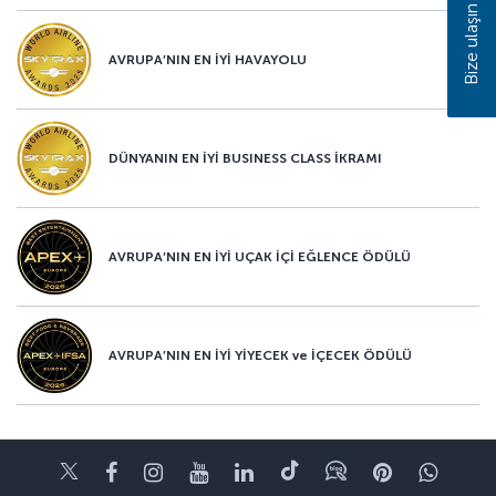
Bize ulaşın
AVRUPA’NIN EN İYİ HAVAYOLU
DÜNYANIN EN İYİ BUSINESS CLASS İKRAMI
AVRUPA’NIN EN İYİ UÇAK İÇİ EĞLENCE ÖDÜLÜ
AVRUPA’NIN EN İYİ YİYECEK ve İÇECEK ÖDÜLÜ
Twitter
Facebook
Instagram
Youtube
LinkedIn
Tiktok
Blog
Pinterest
What