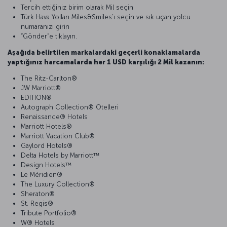
Tercih ettiğiniz birim olarak Mil seçin
Türk Hava Yolları Miles&Smiles’ı seçin ve sık uçan yolcu
numaranızı girin
“Gönder”e tıklayın.
Aşağıda belirtilen markalardaki geçerli konaklamalarda
yaptığınız harcamalarda her 1 USD karşılığı 2 Mil kazanın:
The Ritz-Carlton®
JW Marriott®
EDITION®
Autograph Collection® Otelleri
Renaissance® Hotels
Marriott Hotels®
Marriott Vacation Club®
Gaylord Hotels®
Delta Hotels by Marriott™
Design Hotels™
Le Méridien®
The Luxury Collection®
Sheraton®
St. Regis®
Tribute Portfolio®
W® Hotels