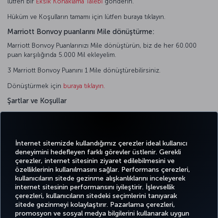
lütfen bir
Eksik Konaklama Talebi
gönderin.
Hüküm ve Koşulların tamamı için lütfen buraya tıklayın.
Marriott Bonvoy puanlarını Mile dönüştürme:
Marriott Bonvoy Puanlarınızı Mile dönüştürün, biz de her 60.000
puan karşılığında 5.000 Mil ekleyelim.
3 Marriott Bonvoy Puanını 1 Mile dönüştürebilirsiniz.
Dönüştürmek için
buraya tıklayın.
Şartlar ve Koşullar
Tüm Şartlar&Koşullar için lütfen
https://www.marriott.com/loyalty/terms/default.mi
adresini ziyaret
edin.
İnternet sitemizde kullandığımız çerezler ideal kullanıcı
deneyimini hedefleyen farklı görevler üstlenir. Gerekli
çerezler, internet sitesinin ziyaret edilebilmesini ve
özelliklerinin kullanılmasını sağlar. Performans çerezleri,
kullanıcıların sitede gezinme alışkanlıklarını inceleyerek
Twitter
Facebook
Instagram
Youtube
LinkedIn
Tiktok
Blog
Pinterest
What
internet sitesinin performansını iyileştirir. İşlevsellik
çerezleri, kullanıcıların sitedeki seçimlerini tanıyarak
sitede gezinmeyi kolaylaştırır. Pazarlama çerezleri,
BİLET
FIRSATLAR
TURKISH
POPÜLER
promosyon ve sosyal medya bilgilerini kullanarak uygun
AL VE
DENEYİM
VE UÇUŞ
YARDIM
AIRLINES
M
UÇUŞLAR