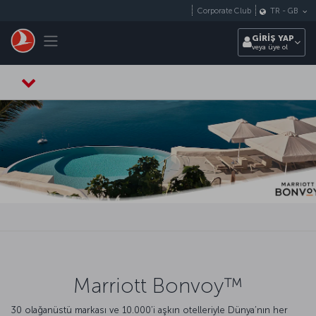
Skip to main content
Corporate Club
TR
-
GB
Toggle navigation
GİRİŞ YAP
veya üye ol
Marriott Bonvoy™
30 olağanüstü markası ve 10.000’i aşkın otelleriyle Dünya’nın her