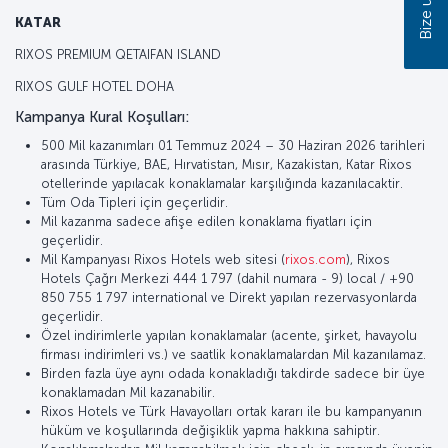
Bize ulaşın
KATAR
RIXOS PREMIUM QETAIFAN ISLAND
RIXOS GULF HOTEL DOHA
Kampanya Kural Koşulları:
500 Mil kazanımları 01 Temmuz 2024 – 30 Haziran 2026 tarihleri
arasında Türkiye, BAE, Hırvatistan, Mısır, Kazakistan, Katar Rixos
otellerinde yapılacak konaklamalar karşılığında kazanılacaktir.
Tüm Oda Tipleri için geçerlidir.
Mil kazanma sadece afişe edilen konaklama fiyatları için
geçerlidir.
Mil Kampanyası Rixos Hotels web sitesi (
rixos.com
), Rixos
Hotels Çağrı Merkezi 444 1 797 (dahil numara - 9) local / +90
850 755 1 797 international ve Direkt yapılan rezervasyonlarda
geçerlidir.
Özel indirimlerle yapılan konaklamalar (acente, şirket, havayolu
firması indirimleri vs.) ve saatlik konaklamalardan Mil kazanılamaz.
Birden fazla üye aynı odada konakladığı takdirde sadece bir üye
konaklamadan Mil kazanabilir.
Rixos Hotels ve Türk Havayolları ortak kararı ile bu kampanyanın
hüküm ve koşullarında değişiklik yapma hakkına sahiptir.