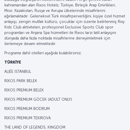
kahramandan alan Rixos Hotels; Türkiye, Birleşik Arap Emirlikleri,
Mısır, Kazakistan, Rusya ve Avrupa ülkelerinde misafirlerini
ağırlamaktadır. Geleneksel Türk misafirperverliğini, kişiye özel hizmet
anlayışı, zengin mutfak kültürü, çocuklar için özenle belirlenmiş Rixy
Kids Club aktiviteleri, profesyonel Exclusive Sports Club spor
programları ve Anjana Spa hizmetleri ile Rixos tarzı tatil anlayışını
dünyada daha fazla noktada misafirlerine deneyimletmek için
ilerlemeye devam etmektedir.
Programa dahil otelleri aşağıda bulabilirsiniz;
TÜRKİYE
ALIÉE ISTANBUL
RIXOS PARK BELEK
RIXOS PREMIUM BELEK
RIXOS PREMIUM GÖCEK (ADULT ONLY)
RIXOS PREMIUM BODRUM
RIXOS PREMIUM TEKIROVA
THE LAND OF LEGENDS, KINGDOM