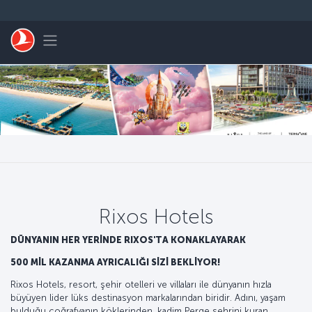
Skip to main content
Toggle navigation
Rixos Hotels
DÜNYANIN HER YERİNDE RIXOS'TA KONAKLAYARAK
500 MİL KAZANMA AYRICALIĞI SİZİ BEKLİYOR!
Rixos Hotels, resort, şehir otelleri ve villaları ile dünyanın hızla
büyüyen lider lüks destinasyon markalarından biridir. Adını, yaşam
bulduğu coğrafyanın köklerinden, kadim Perge şehrini kuran