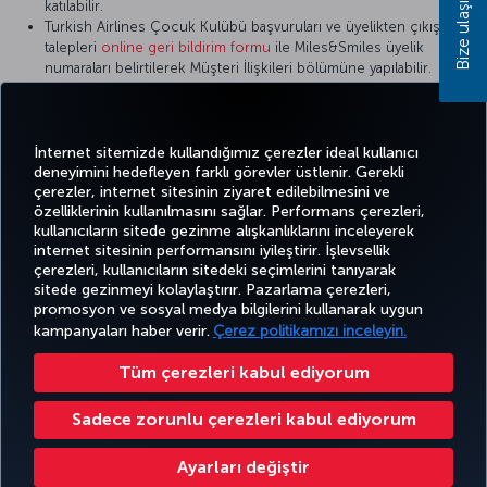
Bize ulaşın
katılabilir.
Turkish Airlines Çocuk Kulübü başvuruları ve üyelikten çıkış
talepleri
online geri bildirim formu
ile Miles&Smiles üyelik
numaraları belirtilerek Müşteri İlişkileri bölümüne yapılabilir.
Başvuru sürecinde çocuk üyeye ait kimlik ya da pasaport ön
yüzüne de ihtiyaç bulunmaktadır.
Turkish Airlines Çocuk Kulübü üyelik kartı bulunmaz.
İnternet sitemizde kullandığımız çerezler ideal kullanıcı
deneyimini hedefleyen farklı görevler üstlenir. Gerekli
çerezler, internet sitesinin ziyaret edilebilmesini ve
özelliklerinin kullanılmasını sağlar. Performans çerezleri,
kullanıcıların sitede gezinme alışkanlıklarını inceleyerek
Twitter
Facebook
Instagram
Youtube
LinkedIn
Tiktok
Blog
Pinterest
What
internet sitesinin performansını iyileştirir. İşlevsellik
çerezleri, kullanıcıların sitedeki seçimlerini tanıyarak
sitede gezinmeyi kolaylaştırır. Pazarlama çerezleri,
BİLET
FIRSATLAR
TURKISH
POPÜLER
promosyon ve sosyal medya bilgilerini kullanarak uygun
AL VE
DENEYİM
VE UÇUŞ
YARDIM
AIRLINES
M
UÇUŞLAR
YÖNET
NOKTALARI
HOLIDAYS
kampanyaları haber verir.
Çerez politikamızı inceleyin.
Tüm çerezleri kabul ediyorum
Bilgi Toplumu Hizmetleri
Erişilebilirlik
Gizlilik ve Çerez Politikası
Yasal Uyarı
Yolcu Hakları
Sadece zorunlu çerezleri kabul ediyorum
Çerez Ayarlarını Değiştir
Türk Hava Yolları A.O. Her hakkı saklıdır. © 1996 - 2026
Ayarları değiştir