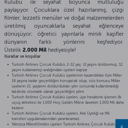
Kulübü ile seyahat boyunca mutluluğu
paylaşıyor. Çocuklara özel hazırlanmış, çizgi
filmler, lezzetli menüler ve doğal malzemelerden
üretilmiş oyuncaklarla seyahat eğlenceye
dönüşüyor; öğretici yayınlarla minik kaşifler
dünyanın farklı yönlerini keşfediyor.
Üstelik
2.000 Mil
hediyesiyle!
Kurallar ve koşullar
Turkish Airlines Çocuk Kulübü, 2-12 yaş (2.yaşını doldurmuş, 12.
yaşını kutlamamış) aralığındaki üyeleri kapsar.
Turkish Airlines Çocuk Kulübü üyelerinin kazandıkları tüm Miller
18 yaşına kadar geçerliliğini koruyacak olup, söz konusu Miller
üyelerin 21. yaşlarını doldurdukları yılın sonunda kullanılmadığı
takdirde otomatik olarak geçerliliğini yitirir.
Turkish Airlines Çocuk Kulübü üyeleri, üye hesabına işlenen ilk
uçuş aktivitesi ile 1.000 Hoş Geldin Miline ilaveten 1.000 Mil daha
kazanır.
Turkish Airlines Çocuk Kulübü üyeleri, Aile Üyeliği ve Mil
transferi uygulamalarından yararlanamaz.
Yalnızca Miles&Smiles üyeleri Turkish Airlines Çocuk Kulübüne