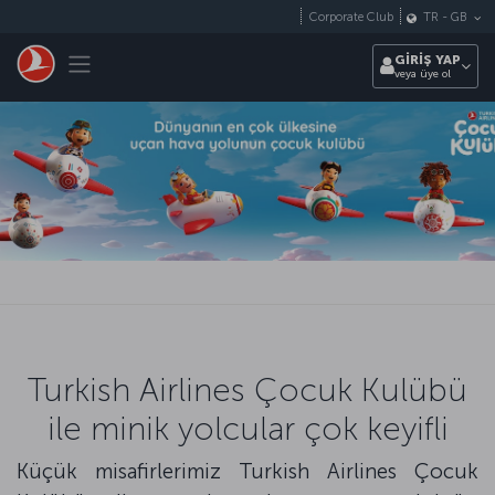
Skip to main content
Corporate Club
TR
-
GB
Toggle navigation
GİRİŞ YAP
veya üye ol
Turkish Airlines Çocuk Kulübü
ile minik yolcular çok keyifli
Küçük misafirlerimiz Turkish Airlines Çocuk