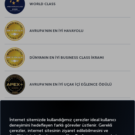
WORLD CLASS
AVRUPA’NIN EN İYİ HAVAYOLU
DÜNYANIN EN İYİ BUSINESS CLASS İKRAMI
AVRUPA’NIN EN İYİ UÇAK İÇİ EĞLENCE ÖDÜLÜ
AVRUPA’NIN EN İYİ YİYECEK ve İÇECEK ÖDÜLÜ
İnternet sitemizde kullandığımız çerezler ideal kullanıcı
deneyimini hedefleyen farklı görevler üstlenir. Gerekli
çerezler, internet sitesinin ziyaret edilebilmesini ve