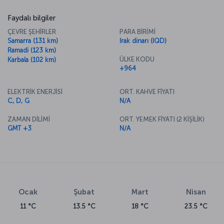
Faydalı bilgiler
ÇEVRE ŞEHİRLER
PARA BİRİMİ
Samarra (131 km)
Irak dinarı (IQD)
Ramadi (123 km)
ÜLKE KODU
Karbala (102 km)
+964
ELEKTRİK ENERJİSİ
ORT. KAHVE FİYATI
C, D, G
N/A
ZAMAN DİLİMİ
ORT. YEMEK FİYATI (2 KİŞİLİK)
GMT +3
N/A
Ocak
Şubat
Mart
Nisan
11 °C
13.5 °C
18 °C
23.5 °C