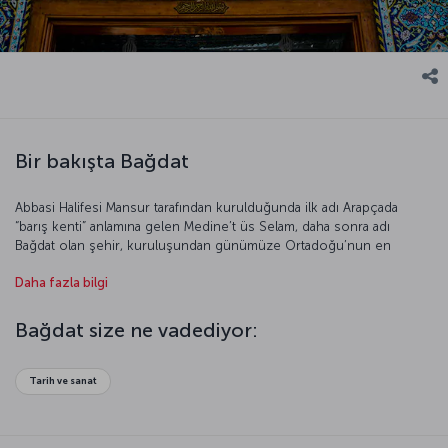
Bir bakışta Bağdat
Abbasi Halifesi Mansur tarafından kurulduğunda ilk adı Arapçada
“barış kenti” anlamına gelen Medine’t üs Selam, daha sonra adı
Bağdat olan şehir, kuruluşundan günümüze Ortadoğu’nun en
önemli merkezlerinden biri oldu. Aynı zamanda uğruna en çok
Daha fazla bilgi
savaşılan topraklardan biri olan Irak’ın en önemli şehri Bağdat,
yalnızca bu özelliğiyle değil, farklı uygarlıklarla yoğrulan kültürüyle de
öne çıktı. Ortaçağ’da hiçbir şehrin nüfusu 100 bini geçmezken,
Bağdat size ne vadediyor:
Bağdat 1 milyondan fazla nüfusuyla o dönemin en büyük ve en
zengin şehirlerindendi. Bir daha o dönemdeki ihtişamına kavuşamasa
da bugün şehirde tahrip edilmemiş birkaç tarihi yapı bulabilmeniz
Tarih ve sanat
mümkün. Bir zamanların bu büyülü Ortadoğu kenti günümüzde
yıkımın ve savaşın başkenti olsa da Zümrüdüanka misali küllerinden
doğmaya devam ediyor.