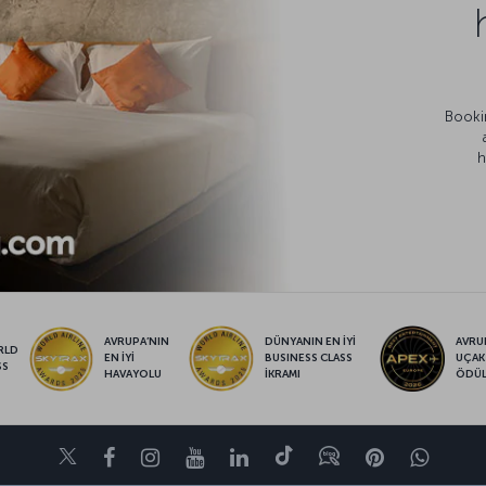
Bookin
h
AVRUPA’NIN
DÜNYANIN EN İYİ
AVRUP
RLD
EN İYİ
BUSINESS CLASS
UÇAK
SS
HAVAYOLU
İKRAMI
ÖDÜ
Twitter
Facebook
Instagram
Youtube
LinkedIn
Tiktok
Blog
Pinterest
What