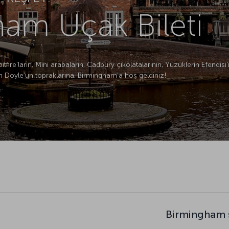
am Uçak Bileti
tfire’ların, Mini arabaların, Cadbury çikolatalarının, Yüzüklerin Efendisi’
 Doyle’un topraklarına, Birmingham’a hoş geldiniz!
Birmingham s