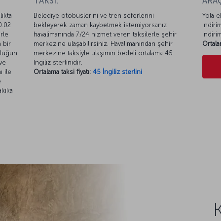
TAKSİ:
ARAÇ
ıkta
Belediye otobüslerini ve tren seferlerini
Yola e
0.02
bekleyerek zaman kaybetmek istemiyorsanız
indiri
rle
havalimanında 7/24 hizmet veren taksilerle şehir
indiri
 bir
merkezine ulaşabilirsiniz. Havalimanından şehir
Ortala
culuğun
merkezine taksiyle ulaşımın bedeli ortalama 45
ve
İngiliz sterlinidir.
ı ile
Ortalama taksi fiyatı:
45 İngiliz sterlini
e
akika