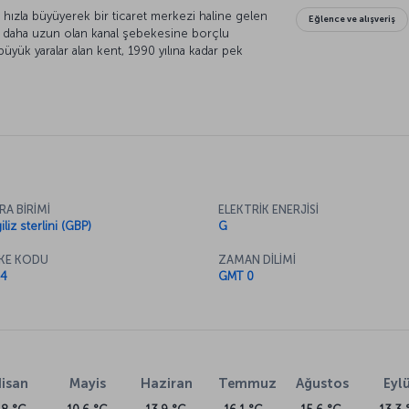
a hızla büyüyerek bir ticaret merkezi haline gelen
Eğlence ve alışveriş
le daha uzun olan kanal şebekesine borçlu
büyük yaralar alan kent, 1990 yılına kadar pek
şimle Birmingham, bugün bir kısmı müzeye
şındaki yemyeşil alanlarıyla oldukça ünlü bir
RA BİRİMİ
ELEKTRİK ENERJİSİ
iliz sterlini (GBP)
G
KE KODU
ZAMAN DİLİMİ
4
GMT 0
isan
Mayis
Haziran
Temmuz
Ağustos
Eylü