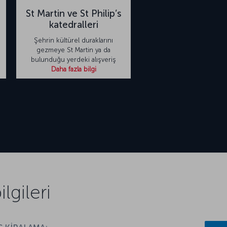
St Martin ve St Philip’s
katedralleri
Şehrin kültürel duraklarını
gezmeye St Martin ya da
bulunduğu yerdeki alışveriş
Daha fazla bilgi
gileri