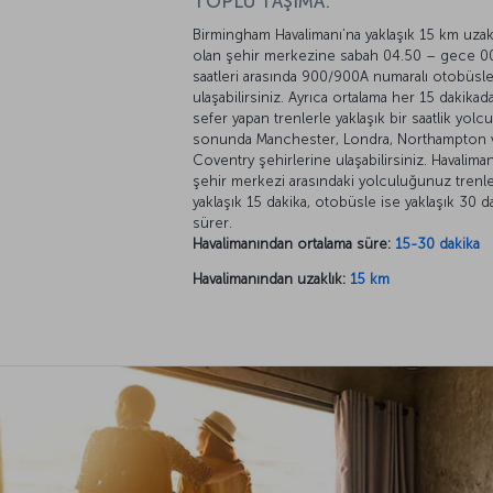
TOPLU TAŞIMA:
Birmingham Havalimanı’na yaklaşık 15 km uzakl
olan şehir merkezine sabah 04.50 – gece 0
saatleri arasında 900/900A numaralı otobüsle
ulaşabilirsiniz. Ayrıca ortalama her 15 dakikada
sefer yapan trenlerle yaklaşık bir saatlik yol
sonunda Manchester, Londra, Northampton 
Coventry şehirlerine ulaşabilirsiniz. Havaliman
şehir merkezi arasındaki yolculuğunuz trenl
yaklaşık 15 dakika, otobüsle ise yaklaşık 30 d
sürer.
Havalimanından ortalama süre:
15-30 dakika
Havalimanından uzaklık:
15 km