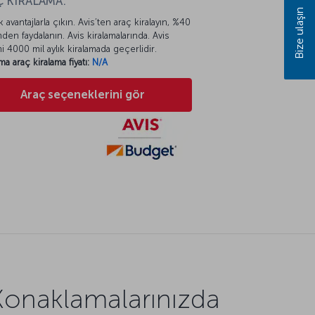
 KİRALAMA:
Bize ulaşın
k avantajlarla çıkın. Avis’ten araç kiralayın, %40
mden faydalanın. Avis kiralamalarında. Avis
mi 4000 mil aylık kiralamada geçerlidir.
ma araç kiralama fiyatı:
N/A
Araç seçeneklerini gör
Konaklamalarınızda