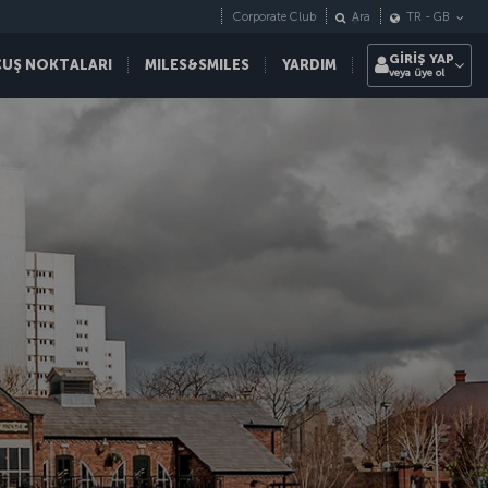
Corporate Club
Ara
TR
-
GB
GİRİŞ YAP
ÇUŞ NOKTALARI
MILES&SMILES
YARDIM
veya üye ol