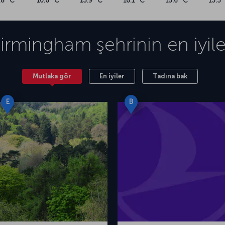
.8 °C
10.6 °C
13.9 °C
16.1 °C
15.6 °C
13.3 
irmingham
şehrinin en iyile
Mutlaka gör
En iyiler
Tadına bak
E
B