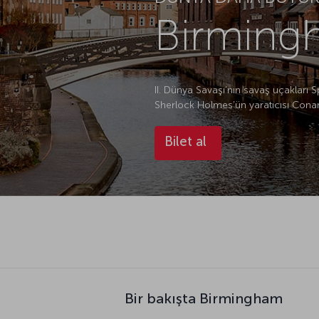
Birmingh
II. Dünya Savaşı’nın savaş uçakları Spi
Sherlock Holmes’ün yaratıcısı Conan
Bilet al
Bir bakışta Birmingham