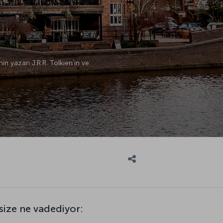
nin yazarı J.R.R. Tolkien’in ve
ize ne vadediyor: