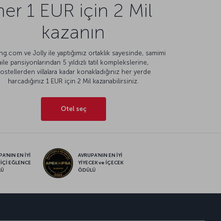
her 1 EUR için 2 Mil
kazanın
g.com ve Jolly ile yaptığımız ortaklık sayesinde, samimi
aile pansiyonlarından 5 yıldızlı tatil komplekslerine,
ostellerden villalara kadar konakladığınız her yerde
harcadığınız 1 EUR için 2 Mil kazanabilirsiniz.
Otel seç
A’NIN EN İYİ
AVRUPA’NIN EN İYİ
 İÇİ EĞLENCE
YİYECEK ve İÇECEK
LÜ
ÖDÜLÜ
sapp