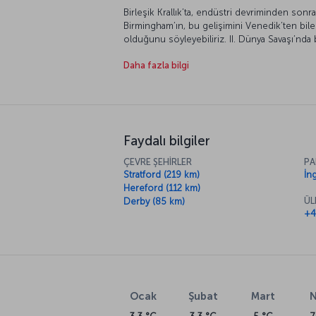
Birleşik Krallık’ta, endüstri devriminden sonr
Birmingham’ın, bu gelişimini Venedik’ten bi
olduğunu söyleyebiliriz. II. Dünya Savaşı’nda 
değişmedi. Sonrasında yaşanan kökten deği
Daha fazla bilgi
dönüştürülmüş mimari yapılarıyla, merkezin dı
şehir.
Faydalı bilgiler
ÇEVRE ŞEHİRLER
PA
Stratford (219 km)
İng
Hereford (112 km)
ÜL
Derby (85 km)
+4
Ocak
Şubat
Mart
N