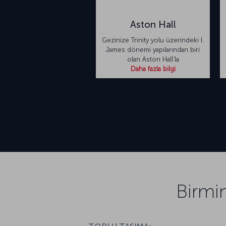
Aston Hall
Gezinize Trinity yolu üzerindeki I.
James dönemi yapılarından biri
olan Aston Hall’la
Daha fazla bilgi
Birmi