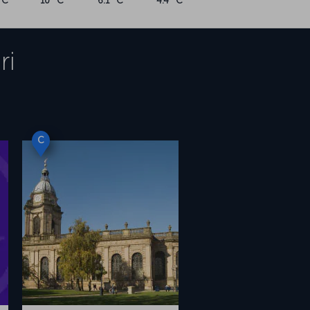
°C
10 °C
6.1 °C
4.4 °C
ri
C