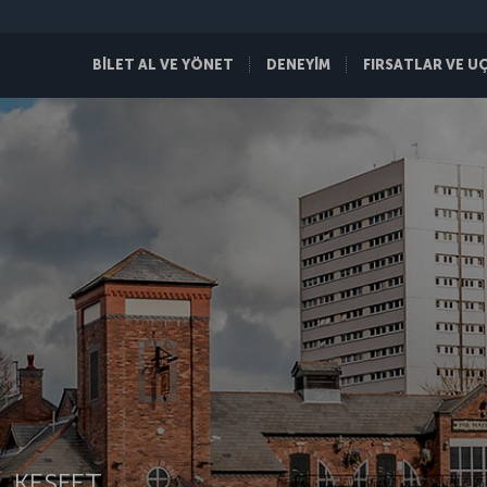
BİLET AL VE YÖNET
DENEYİM
FIRSATLAR VE U
 KEŞFET.