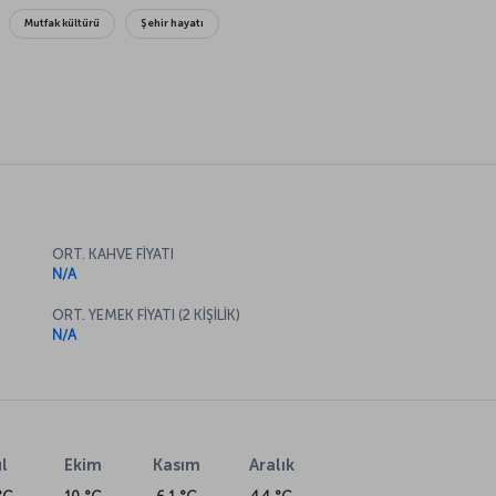
Mutfak kültürü
Şehir hayatı
ORT. KAHVE FİYATI
N/A
ORT. YEMEK FİYATI (2 KİŞİLİK)
N/A
l
Ekim
Kasım
Aralık