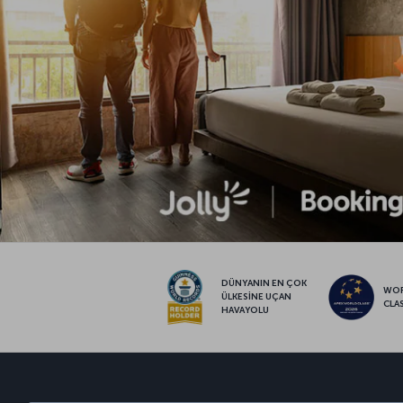
DÜNYANIN EN ÇOK
WO
ÜLKESİNE UÇAN
CLA
HAVAYOLU