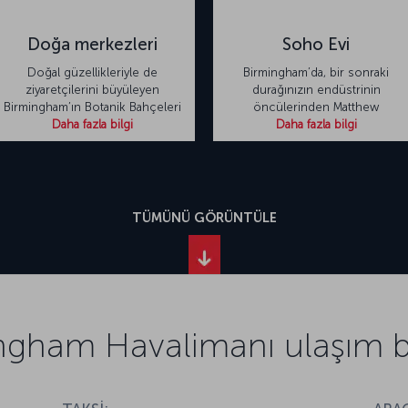
Doğa merkezleri
Soho Evi
Doğal güzellikleriyle de
Birmingham’da, bir sonraki
ziyaretçilerini büyüleyen
durağınızın endüstrinin
Birmingham’ın Botanik Bahçeleri
öncülerinden Matthew
Daha fazla bilgi
Daha fazla bilgi
TÜMÜNÜ GÖRÜNTÜLE
ngham Havalimanı ulaşım bil