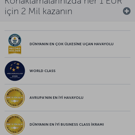
Konaklamalarınızda her 1 EUR
için 2 Mil kazanın
DÜNYANIN EN ÇOK ÜLKESİNE UÇAN HAVAYOLU
WORLD CLASS
AVRUPA’NIN EN İYİ HAVAYOLU
DÜNYANIN EN İYİ BUSINESS CLASS İKRAMI