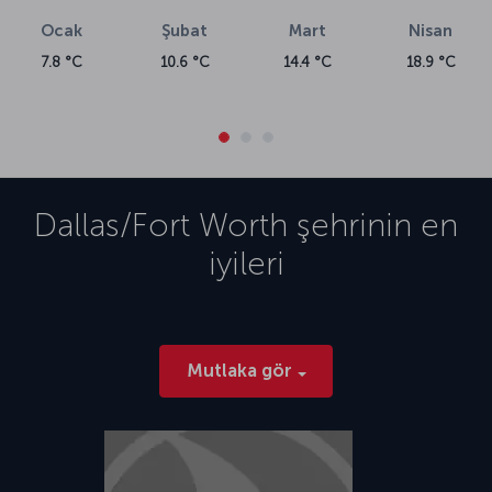
Ocak
Şubat
Mart
Nisan
7.8 °C
10.6 °C
14.4 °C
18.9 °C
Dallas/Fort Worth
şehrinin en
iyileri
Mutlaka gör