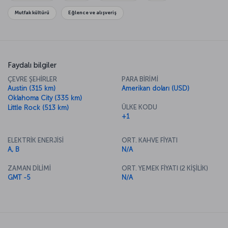
Mutfak kültürü
Eğlence ve alışveriş
Faydalı bilgiler
ÇEVRE ŞEHİRLER
PARA BİRİMİ
Austin (315 km)
Amerikan doları (USD)
Oklahoma City (335 km)
ÜLKE KODU
Little Rock (513 km)
+1
ELEKTRİK ENERJİSİ
ORT. KAHVE FİYATI
A, B
N/A
ZAMAN DİLİMİ
ORT. YEMEK FİYATI (2 KİŞİLİK)
GMT -5
N/A