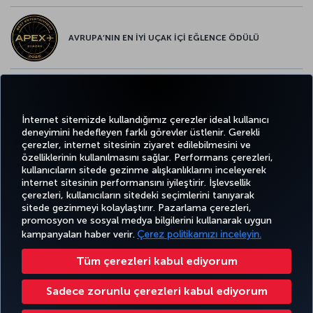
AVRUPA’NIN EN İYİ UÇAK İÇİ EĞLENCE ÖDÜLÜ
AVRUPA’NIN EN İYİ YİYECEK ve İÇECEK ÖDÜLÜ
İnternet sitemizde kullandığımız çerezler ideal kullanıcı
deneyimini hedefleyen farklı görevler üstlenir. Gerekli
çerezler, internet sitesinin ziyaret edilebilmesini ve
özelliklerinin kullanılmasını sağlar. Performans çerezleri,
kullanıcıların sitede gezinme alışkanlıklarını inceleyerek
Twitter
Facebook
Instagram
Youtube
LinkedIn
Tiktok
Blog
Pinterest
What
internet sitesinin performansını iyileştirir. İşlevsellik
çerezleri, kullanıcıların sitedeki seçimlerini tanıyarak
sitede gezinmeyi kolaylaştırır. Pazarlama çerezleri,
BİLET
FIRSATLAR
TURKISH
POPÜLER
AL VE
DENEYİM
VE UÇUŞ
YARDIM
AIRLINES
M
promosyon ve sosyal medya bilgilerini kullanarak uygun
UÇUŞLAR
YÖNET
NOKTALARI
HOLIDAYS
kampanyaları haber verir.
Çerez politikamızı inceleyin.
Tüm çerezleri kabul ediyorum
Bilgi Toplumu Hizmetleri
Erişilebilirlik
Gizlilik ve Çerez Politikası
Yasal Uyarı
Yolcu Hakları
Sadece zorunlu çerezleri kabul ediyorum
Çerez Ayarlarını Değiştir