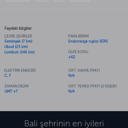
Faydalı bilgiler
ÇEVRE ŞEHİRLER
PARA BİRİMİ
Seminyak (7 km)
Endonezya rupisi (IDR)
Ubud (23 km)
ÜLKE KODU
Lombok (146 km)
+62
ELEKTRİK ENERJİSİ
ORT. KAHVE FİYATI
C, F
N/A
ZAMAN DİLİMİ
ORT. YEMEK FİYATI (2 KİŞİLİK)
GMT +7
N/A
Bali
şehrinin en iyileri