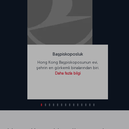
Başpiskoposluk
Hong Kong Başpiskoposunun evi,
şehrin en görkemli binalarından biri.
Daha fazla bilgi