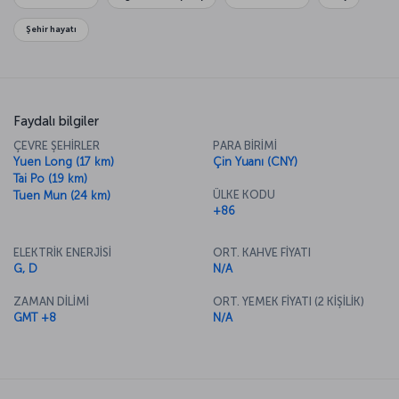
yürüyen bandını deneyerek caddeleri zahmetsizce gezebilirsiniz.
Egzotik Uzak Doğu mutfak kültürünü tanımak için en doğru
Şehir hayatı
adreslerden biri olan Hong Kong’da, dünya mutfaklarından lezzetleri
de bulabilirsiniz.
Faydalı bilgiler
ÇEVRE ŞEHİRLER
PARA BİRİMİ
Yuen Long (17 km)
Çin Yuanı (CNY)
Tai Po (19 km)
ÜLKE KODU
Tuen Mun (24 km)
+86
ELEKTRİK ENERJİSİ
ORT. KAHVE FİYATI
G, D
N/A
ZAMAN DİLİMİ
ORT. YEMEK FİYATI (2 KİŞİLİK)
GMT +8
N/A