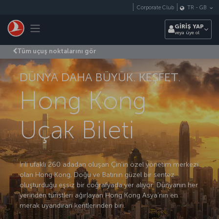
Skip to main content
Corporate Club
TR
-
GB
Toggle navigation
GİRİŞ YAP
veya üye ol
Tüm uçuş noktalarını gör
DÜNYA DAHA BÜYÜK. KEŞFET.
Hong Kong
Uçak Bileti
İrili ufaklı 260 adadan oluşan Çin’in özel yönetim merkezi
olan Hong Kong, Doğu ve Batının güzel bir sentez
oluşturduğu eşsiz bir coğrafyada yer alıyor. Dünyanın her
yerinden turistleri ağırlayan Hong Kong Asya’nın en
merak uyandıran kentlerinden biri.