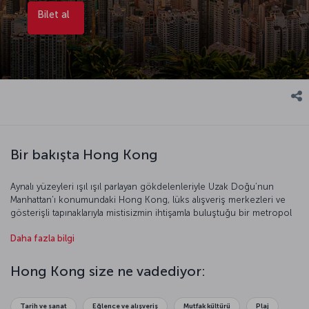
Bilet al
Bir bakışta Hong Kong
Aynalı yüzeyleri ışıl ışıl parlayan gökdelenleriyle Uzak Doğu’nun
Manhattan’ı konumundaki Hong Kong, lüks alışveriş merkezleri ve
gösterişli tapınaklarıyla mistisizmin ihtişamla buluştuğu bir metropol
olarak hâlâ gizemini koruyor. Hong Kong ziyaretlerinde şehrin bir
Daha fazla bilgi
alışveriş cenneti olduğu unutulmamalı. Kenti keşfederken ilk olarak
Victoria Peak Park’ta kuleye çıkıp Hong Kong’un en muhteşem
manzarasını seyredebilir, ardından da Hollywood Yolu ya da Wing Lee
Hong Kong size ne vadediyor:
Caddesi’nde yaşamın her rengine tanık olabilirsiniz. Hong Kong’da
Dragon's Back Yürüyüş Parkuru’nda harika bir doğa yürüyüşü
deneyimi yaşayabileceğiniz gibi, isterseniz Central-Mid-Levels
Tarih ve sanat
Eğlence ve alışveriş
Mutfak kültürü
Plaj