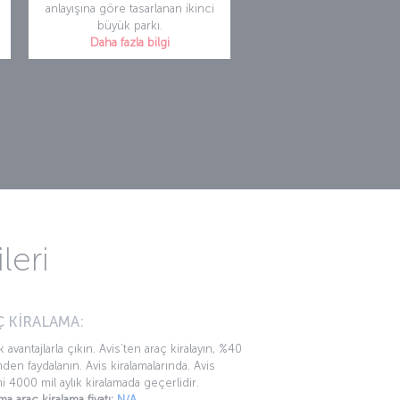
anlayışına göre tasarlanan ikinci
büyük parkı.
Daha fazla bilgi
leri
 KİRALAMA:
k avantajlarla çıkın. Avis’ten araç kiralayın, %40
mden faydalanın. Avis kiralamalarında. Avis
mi 4000 mil aylık kiralamada geçerlidir.
ma araç kiralama fiyatı:
N/A