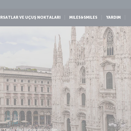
IRSATLAR VE UÇUŞ NOKTALARI
MILES&SMILES
YARDIM
Yarına dair belirlenen çizgiler,