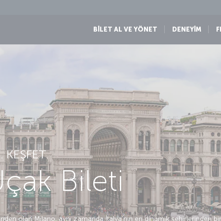
BİLET AL VE YÖNET
DENEYİM
F
 KEŞFET.
çak Bileti
n olan Milano, aynı zamanda İtalya’nın en dinamik şehirlerinden biri. 