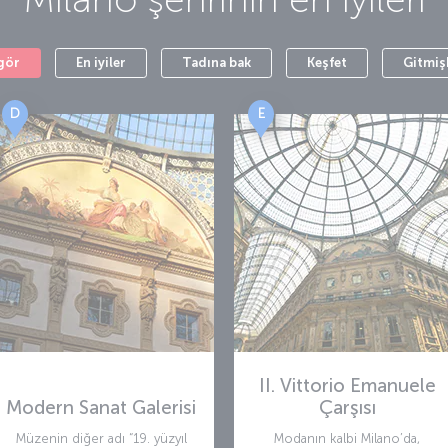
gör
En iyiler
Tadına bak
Keşfet
Gitmiş
D
E
II. Vittorio Emanuele
Modern Sanat Galerisi
Çarşısı
Müzenin diğer adı “19. yüzyıl
Modanın kalbi Milano’da,