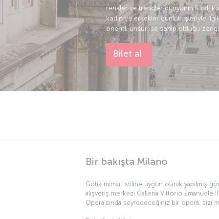
renkler ve trendler dünyanın farklı k
kadın ve erkekler günlük işleriyle ilg
önemli unsur ise sahip olduğu zengin
Bilet al
Bir bakışta Milano
Gotik mimari stiline uygun olarak yapılmış gör
alışveriş merkezi Galleria Vittorio Emanuele II
Opera’sında seyredeceğiniz bir opera, sizi m
en önemli kentlerinden birinde, tadına doyulm