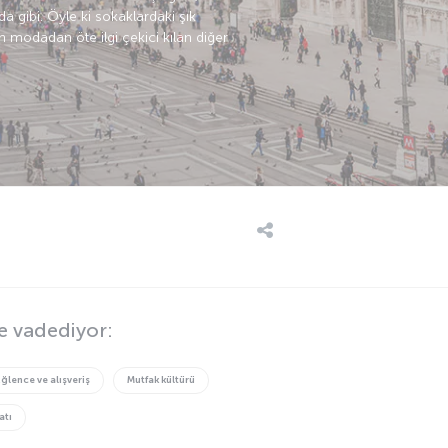
a gibi. Öyle ki sokaklardaki şık
in modadan öte ilgi çekici kılan diğer
e vadediyor:
Eğlence ve alışveriş
Mutfak kültürü
atı