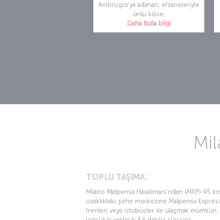
Ambrogio’ya adanan, efsaneleriyle
ünlü kilise.
Daha fazla bilgi
Mil
TOPLU TAŞIMA:
Milano Malpensa Havalimanı’ndan (MXP) 45 k
uzaklıktaki şehir merkezine Malpensa Expres
trenleri veya otobüsler ile ulaşmak mümkün.
yolculuk yaklaşık 54 dakika sürüyor.