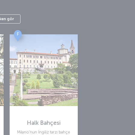
ken gör
F
Halk Bahçesi
Milano'nun İngiliz tarzı bahçe