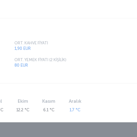
ORT. KAHVE FİYATI
1,90 EUR
ORT. YEMEK FİYATI (2 KİŞİLİK)
80 EUR
l
Ekim
Kasım
Aralık
°C
12.2 °C
6.1 °C
1.7 °C