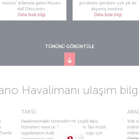
müzesi” anlamına gelen Museo
görülmesi gereken çok şık bir
dell’Ottocento.
alışveriş merkezi.
Daha fazla bilgi
Daha fazla bilgi
TÜMÜNÜ GÖRÜNTÜLE
ano Havalimanı ulaşım bilgi
TAKSİ:
ARAÇ
m
Havalimanındaki terminallerde çeşitli taksi
Yola e
s
hizmetleri mevcut. Ayrıca Milano in Taxi mobil
indiri
 Trenle
uygulamasını kullanarak taksi yolculuğu için
indiri
rezervasyon yapabilirsiniz.
Ortala