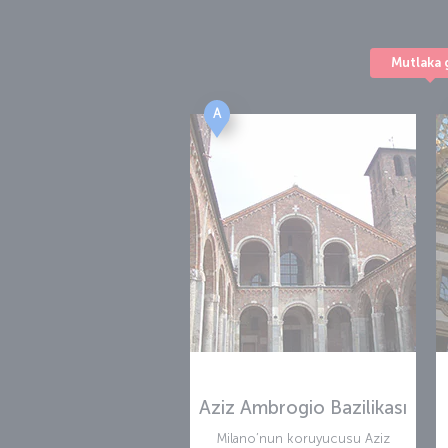
Mutlaka 
A
Aziz Ambrogio Bazilikası
Milano’nun koruyucusu Aziz