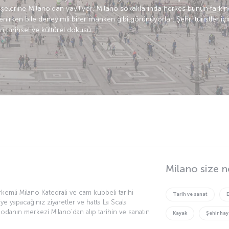
öşelerine Milano’dan yayılıyor. Milano sokaklarında herkes bunun farkınd
ilenirken bile deneyimli birer manken gibi görünüyorlar. Şehri turistler iç
 tarihsel ve kültürel dokusu.
Milano size n
kemli Milano Katedrali ve cam kubbeli tarihi
Tarih ve sanat
’ye yapacağınız ziyaretler ve hatta La Scala
odanın merkezi Milano’dan alıp tarihin ve sanatın
Kayak
Şehir hay
ayan bir gezintiye çıkaracak. Acıktığınızda