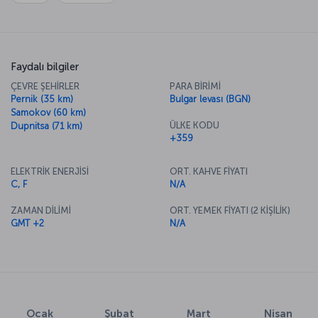
Faydalı bilgiler
ÇEVRE ŞEHİRLER
PARA BİRİMİ
Pernik (35 km)
Bulgar levası (BGN)
Samokov (60 km)
ÜLKE KODU
Dupnitsa (71 km)
+359
ELEKTRİK ENERJİSİ
ORT. KAHVE FİYATI
C, F
N/A
ZAMAN DİLİMİ
ORT. YEMEK FİYATI (2 KİŞİLİK)
GMT +2
N/A
Ocak
Şubat
Mart
Nisan