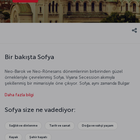
Bir bakışta Sofya
Neo-Barok ve Neo-Rönesans dönemlerinin birbirinden güzel
örnekleriyle çevrelenmiş Sofya, Viyana Secession akımıyla
şekillenmiş bir mimarisiyle öne çıkıyor. Sofya, aynı zamanda Bulgar
tiyatrosunun merkezi olarak birçok tiyatro topluluğuna ev sahipliği
Daha fazla bilgi
yapıyor.
Sofya size ne vadediyor:
Sağlık ve dinlenme
Tarih ve sanat
Doğa ve vahşi yaşam
Kayak
Şehir hayatı