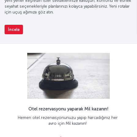
yeni yerler keşfedin ister sevdiklerinize kavuşun; konforlu ve esnek
seyahat seçenekleriyle planlarınızı kolayca yapabilirsiniz. Yeni rotalar
için uçuş ağımıza göz atın.
İncele
Otel rezervasyonu yaparak Mil kazanın!
Hemen otel rezervasyonunuzu yapıp harcadığınız her
avro için Mil kazanın!