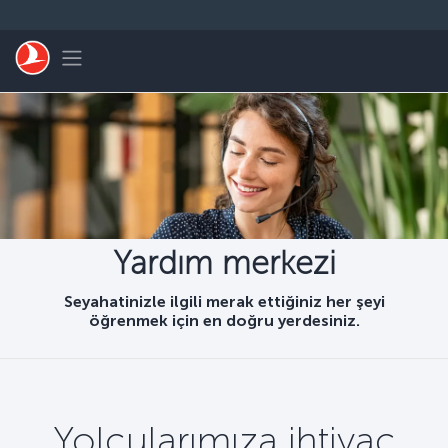
Skip to main content
Toggle navigation
Yardım merkezi
Seyahatinizle ilgili merak ettiğiniz her şeyi
öğrenmek için en doğru yerdesiniz.
Yolcularımıza ihtiyaç