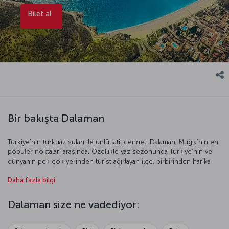
Bilet al
Bir bakışta Dalaman
Türkiye’nin turkuaz suları ile ünlü tatil cenneti Dalaman, Muğla’nın en
popüler noktaları arasında. Özellikle yaz sezonunda Türkiye’nin ve
dünyanın pek çok yerinden turist ağırlayan ilçe, birbirinden harika
pitoresk manzaralara konu oluyor. Son derece berrak denizi, altın
Daha fazla bilgi
sarısı kumları, yemyeşil manzaraları da ziyaretçilerine unutulmaz bir
yaz tatili vadediyor. Burası, Türk Rivierası’nı keşfetmek için de en
harika noktalardan biri. Ayrıca hem hareketli ve eğlenceli yerler hem
Dalaman size ne vadediyor:
de sessiz ve dingin köşeler sunuyor. Böylelikle Dalaman, eşsiz
coğrafyası ile geniş bir kesime hitap etmeyi başarıyor. İlçede