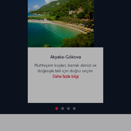
Akyaka-Gökova
Muhteşem koyları, berrak denizi ve
doğasıyla tatil için doğru seçim.
Daha fazla bilgi