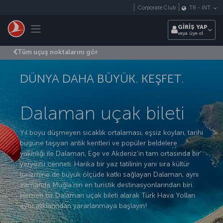
Skip to main content
Corporate Club
TR
-
INT
Toggle navigation
GİRİŞ YAP
veya üye ol
Tüm uçuş noktalarını gör
DÜNYA DAHA BÜYÜK. KEŞFET.
Dalaman uçak bileti
Yıl boyu düşmeyen sıcaklık ortalaması, eşsiz koyları, tarihi
bugüne taşıyan antik kentleri ve popüler beldelere
yakınlığı ile Dalaman, Ege ve Akdeniz’in tam ortasında bir
yeryüzü cenneti. Harika bir yaz tatilinin yanı sıra kültür
turizmine de büyük ölçüde katkı sağlayan Dalaman, aynı
zamanda Muğla’nın en turistik destinasyonlarından biri.
Hemen bir Dalaman uçak bileti alarak Türk Hava Yolları
ayrıcalıklarından yararlanmaya başlayın!