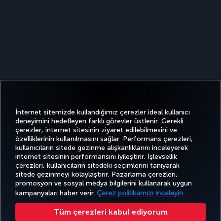
İnternet sitemizde kullandığımız çerezler ideal kullanıcı
deneyimini hedefleyen farklı görevler üstlenir. Gerekli
çerezler, internet sitesinin ziyaret edilebilmesini ve
özelliklerinin kullanılmasını sağlar. Performans çerezleri,
kullanıcıların sitede gezinme alışkanlıklarını inceleyerek
Twitter
Facebook
Instagram
Youtube
LinkedIn
Tiktok
Blog
Pinterest
What
internet sitesinin performansını iyileştirir. İşlevsellik
çerezleri, kullanıcıların sitedeki seçimlerini tanıyarak
sitede gezinmeyi kolaylaştırır. Pazarlama çerezleri,
BİLET
FIRSATLAR
CORPORA
promosyon ve sosyal medya bilgilerini kullanarak uygun
AL VE
DENEYİM
VE UÇUŞ
YARDIM
MILES&SMILES
CLUB
YÖNET
NOKTALARI
kampanyaları haber verir.
Çerez politikamızı inceleyin.
Tüm çerezleri kabul ediyorum