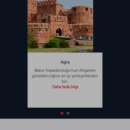
Agra
Babür İmparatorluğu’nun ihtişamını
görebileceğiniz en iyi yerleşimlerden
biri.
Daha fazla bilgi