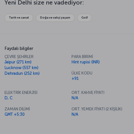
Yeni Delhi size ne vadediyor:
deneyimlemiş olan bir gezginin bu gizemli topraklara tekrar dönmek
için fırsat kollayacağını aklınızdan çıkarmayın.
Tarih ve sanat
Doğa ve vahşi yaşam
Golf
Faydalı bilgiler
ÇEVRE ŞEHİRLER
PARA BİRİMİ
Jaipur (271 km)
Hint rupisi (INR)
Lucknow (557 km)
ÜLKE KODU
Dehradun (252 km)
+91
ELEKTRİK ENERJİSİ
ORT. KAHVE FİYATI
D, C
N/A
ZAMAN DİLİMİ
ORT. YEMEK FİYATI (2 KİŞİLİK)
GMT +5:30
N/A