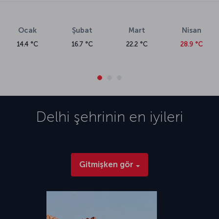
Ocak
Şubat
Mart
Nisan
14.4 °C
16.7 °C
22.2 °C
28.9 °C
Delhi
şehrinin en iyileri
Gitmişken gör