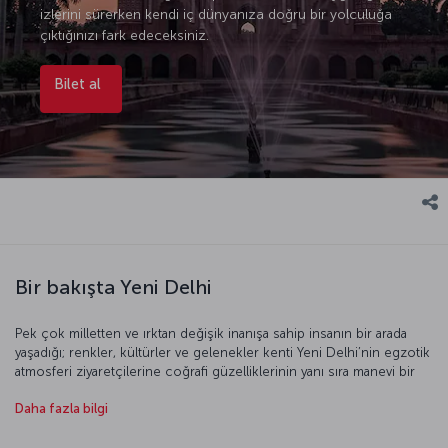
izlerini sürerken kendi iç dünyanıza doğru bir yolculuğa
çıktığınızı fark edeceksiniz.
Bilet al
Bir bakışta Yeni Delhi
Pek çok milletten ve ırktan değişik inanışa sahip insanın bir arada
yaşadığı; renkler, kültürler ve gelenekler kenti Yeni Delhi’nin egzotik
atmosferi ziyaretçilerine coğrafi güzelliklerinin yanı sıra manevi bir
cevher de sunuyor. Hindu ve Budist tapınaklarını, medreseleri,
Daha fazla bilgi
camileri ve müzeleri gezerken şehrin tarihî sokaklarına sinmiş olan
baharat kokusunun size eşlik ettiğini fark edeceksiniz. Yeni Delhi’nin
renkli dünyasında sunduğu bu ruhani yolculuğu bir kez