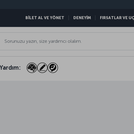
BİLET AL VE YÖNET
DENEYİM
FIRSATLAR VE U
Yardım: