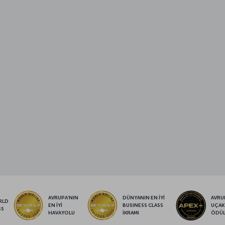
AVRUPA’NIN
DÜNYANIN EN İYİ
AVRUP
RLD
EN İYİ
BUSINESS CLASS
UÇAK
SS
HAVAYOLU
İKRAMI
ÖDÜ