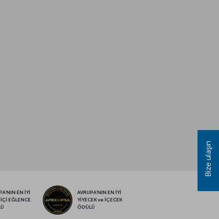
Bize ulaşın
A’NIN EN İYİ
AVRUPA’NIN EN İYİ
 İÇİ EĞLENCE
YİYECEK ve İÇECEK
LÜ
ÖDÜLÜ