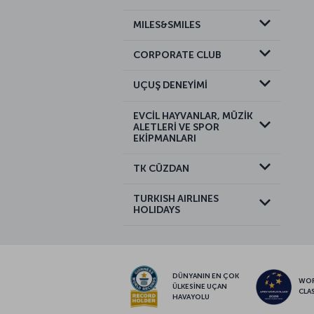
MILES&SMILES
CORPORATE CLUB
UÇUŞ DENEYİMİ
EVCİL HAYVANLAR, MÜZİK
ALETLERİ VE SPOR
EKİPMANLARI
TK CÜZDAN
TURKISH AIRLINES
HOLIDAYS
DÜNYANIN EN ÇOK
WO
ÜLKESİNE UÇAN
CLA
HAVAYOLU