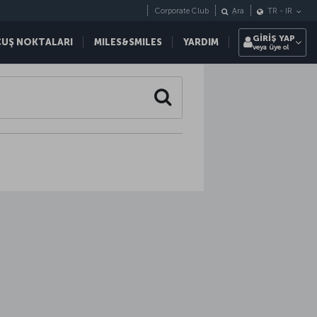
Corporate Club
Ara
TR
-
IR
GİRİŞ YAP
ÇUŞ NOKTALARI
MILES&SMILES
YARDIM
veya üye ol
Search