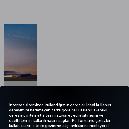
2 / 13
İnternet sitemizde kullandığımız çerezler ideal kullanıcı
deneyimini hedefleyen farklı görevler üstlenir. Gerekli
çerezler, internet sitesinin ziyaret edilebilmesini ve
özelliklerinin kullanılmasını sağlar. Performans çerezleri,
kullanıcıların sitede gezinme alışkanlıklarını inceleyerek
Twitter
Facebook
Instagram
Youtube
LinkedIn
Tiktok
Blog
Pinterest
What