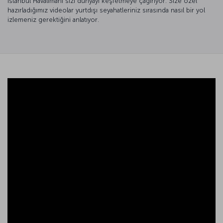
İstanbul Havalimanı sizi dünyayı keşfetmeye çağırıyor. Size özel
hazırladığımız videolar yurtdışı seyahatleriniz sırasında nasıl bir yol
izlemeniz gerektiğini anlatıyor.