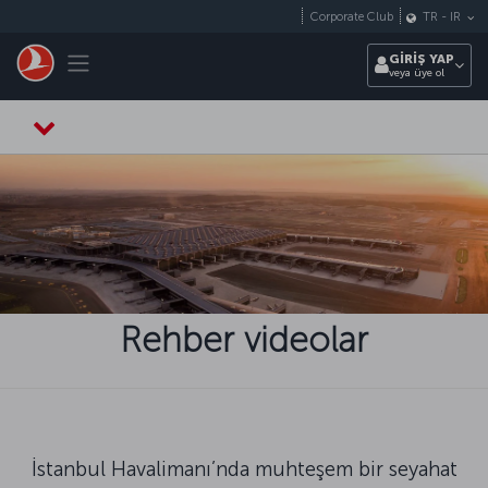
Skip to main content
Corporate Club
TR
-
IR
Toggle navigation
GİRİŞ YAP
veya üye ol
Rehber videolar
İstanbul Havalimanı’nda muhteşem bir seyahat