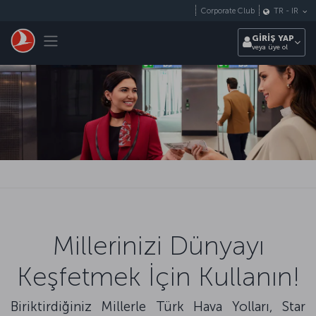
Skip to main content
Corporate Club
TR
-
IR
Toggle navigation
GİRİŞ YAP
veya üye ol
Millerinizi Dünyayı
Keşfetmek İçin Kullanın!
Biriktirdiğiniz Millerle Türk Hava Yolları, Star