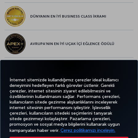
DÜNYANIN EN İYİ BUSINESS CLASS İKRAMI
AVRUPA’NIN EN İYİ UÇAK İÇİ EĞLENCE ÖDÜLÜ
AVRUPA’NIN EN İYİ YİYECEK ve İÇECEK ÖDÜLÜ
İnternet sitemizde kullandığımız çerezler ideal kullanıcı
deneyimini hedefleyen farklı görevler üstlenir. Gerekli
çerezler, internet sitesinin ziyaret edilebilmesini ve
özelliklerinin kullanılmasını sağlar. Performans çerezleri,
kullanıcıların sitede gezinme alışkanlıklarını inceleyerek
Twitter
Facebook
Instagram
Youtube
LinkedIn
Tiktok
Blog
Pinterest
What
internet sitesinin performansını iyileştirir. İşlevsellik
çerezleri, kullanıcıların sitedeki seçimlerini tanıyarak
sitede gezinmeyi kolaylaştırır. Pazarlama çerezleri,
BİLET
FIRSATLAR
CORPORA
promosyon ve sosyal medya bilgilerini kullanarak uygun
AL VE
DENEYİM
VE UÇUŞ
YARDIM
MILES&SMILES
CLUB
YÖNET
NOKTALARI
kampanyaları haber verir.
Çerez politikamızı inceleyin.