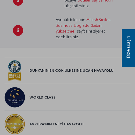
bilgiye
ödüller sayfasından
ulaşabilirsiniz.
Ayrıntılı bilgi için
Miles&Smiles
Business Upgrade (kabin
yükseltme)
sayfasını ziyaret
edebilirsiniz.
Bize ulaşın
DÜNYANIN EN ÇOK ÜLKESİNE UÇAN HAVAYOLU
WORLD CLASS
AVRUPA’NIN EN İYİ HAVAYOLU