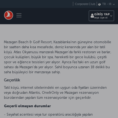
Skip to main content
Corporate Club
TR
-
IR
Toggle navigation
GİRİŞ YAP
veya üye ol
Mazagan Beach & Golf Resort, Kazablanka’nın güneyine otomobille
bir saatten daha kısa mesafede, deniz kenarında yer alan bir tatil
köyü. Atlas Okyanusu manzaralı Mazagan’da farklı restoran ve barlar,
çocuk kulüpleri, büyük bir spa, hareketli bir gece kulübü, çeşitli
spor ve eğlence tesisleri yer alıyor. Ayrıca Fas’taki en uzun golf
sahası da Mazagan’da yer alıyor. Sahil boyunca uzanan 18 delikli bu
saha büyüleyici bir manzaraya sahip.
Geçerlilik
Tatil köyü, internet sitelerindeki en uygun oda fiyatları üzerinden
veya doğrudan Atlantis, One&Only ve Mazagan rezervasyon
bürolarından yapılan tüm rezervasyonlar için geçerlidir.
Geçerli olmayan durumlar
- Seyahat acentesi veya tur operatörü aracılığıyla yapılan