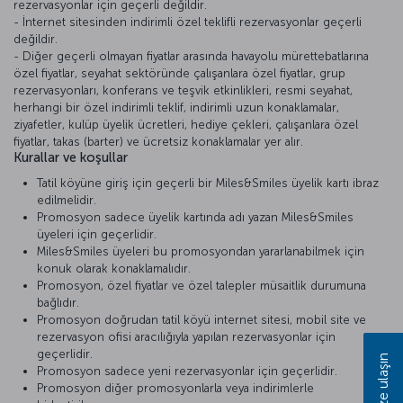
rezervasyonlar için geçerli değildir.
- İnternet sitesinden indirimli özel teklifli rezervasyonlar geçerli
değildir.
- Diğer geçerli olmayan fiyatlar arasında havayolu mürettebatlarına
özel fiyatlar, seyahat sektöründe çalışanlara özel fiyatlar, grup
rezervasyonları, konferans ve teşvik etkinlikleri, resmi seyahat,
herhangi bir özel indirimli teklif, indirimli uzun konaklamalar,
ziyafetler, kulüp üyelik ücretleri, hediye çekleri, çalışanlara özel
fiyatlar, takas (barter) ve ücretsiz konaklamalar yer alır.
Kurallar ve koşullar
Tatil köyüne giriş için geçerli bir Miles&Smiles üyelik kartı ibraz
edilmelidir.
Promosyon sadece üyelik kartında adı yazan Miles&Smiles
üyeleri için geçerlidir.
Miles&Smiles üyeleri bu promosyondan yararlanabilmek için
konuk olarak konaklamalıdır.
Promosyon, özel fiyatlar ve özel talepler müsaitlik durumuna
bağlıdır.
Promosyon doğrudan tatil köyü internet sitesi, mobil site ve
rezervasyon ofisi aracılığıyla yapılan rezervasyonlar için
geçerlidir.
Bize ulaşın
Promosyon sadece yeni rezervasyonlar için geçerlidir.
Promosyon diğer promosyonlarla veya indirimlerle