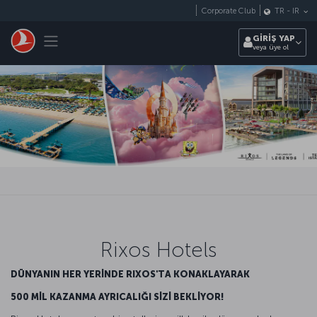
Skip to main content
Corporate Club
TR
-
IR
Toggle navigation
GİRİŞ YAP
veya üye ol
Rixos Hotels
DÜNYANIN HER YERİNDE RIXOS'TA KONAKLAYARAK
500 MİL KAZANMA AYRICALIĞI SİZİ BEKLİYOR!