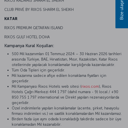
RIXOS RADAMIS SHARM EL SHEIKH
Bize ulaşın
CLUB PRIVĖ BY RIXOS SHARM EL SHEIKH
KATAR
RIXOS PREMIUM QETAIFAN ISLAND
RIXOS GULF HOTEL DOHA
Kampanya Kural Koşulları:
500 Mil kazanımları 01 Temmuz 2024 – 30 Haziran 2026 tarihleri
arasında Türkiye, BAE, Hırvatistan, Mısır, Kazakistan, Katar Rixos
otellerinde yapılacak konaklamalar karşılığında kazanılacaktir.
Tüm Oda Tipleri için geçerlidir.
Mil kazanma sadece afişe edilen konaklama fiyatları için
geçerlidir.
Mil Kampanyası Rixos Hotels web sitesi (
rixos.com
), Rixos
Hotels Çağrı Merkezi 444 1 797 (dahil numara - 9) local / +90
850 755 1 797 international ve Direkt yapılan rezervasyonlarda
geçerlidir.
Özel indirimlerle yapılan konaklamalar (acente, şirket, havayolu
firması indirimleri vs.) ve saatlik konaklamalardan Mil kazanılamaz.
Birden fazla üye aynı odada konakladığı takdirde sadece bir üye
konaklamadan Mil kazanabilir.