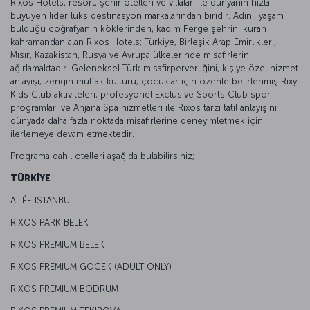
Rixos Hotels, resort, şehir otelleri ve villaları ile dünyanın hızla
büyüyen lider lüks destinasyon markalarından biridir. Adını, yaşam
bulduğu coğrafyanın köklerinden, kadim Perge şehrini kuran
kahramandan alan Rixos Hotels; Türkiye, Birleşik Arap Emirlikleri,
Mısır, Kazakistan, Rusya ve Avrupa ülkelerinde misafirlerini
ağırlamaktadır. Geleneksel Türk misafirperverliğini, kişiye özel hizmet
anlayışı, zengin mutfak kültürü, çocuklar için özenle belirlenmiş Rixy
Kids Club aktiviteleri, profesyonel Exclusive Sports Club spor
programları ve Anjana Spa hizmetleri ile Rixos tarzı tatil anlayışını
dünyada daha fazla noktada misafirlerine deneyimletmek için
ilerlemeye devam etmektedir.
Programa dahil otelleri aşağıda bulabilirsiniz;
TÜRKİYE
ALIÉE ISTANBUL
RIXOS PARK BELEK
RIXOS PREMIUM BELEK
RIXOS PREMIUM GÖCEK (ADULT ONLY)
RIXOS PREMIUM BODRUM