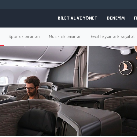
BİLET AL VE YÖNET
DENEYİM
F
Spor ekipmanları
Müzik ekipmanları
Evcil hayvanlarla seyahat