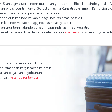
ir. Silah taşıma ücretinden muaf olan yolcular ise; Rical listesinde yer alan
silah bilgisi olanlar, Kamu Görevlisi Taşıma Ruhsatı veya Emekli Kamu Görevlis
ensupları ile köy güvenlik korucularıdır.
addelerin kabinde ve kabin bagajında taşınması yasaktır.
rin kabinde ve kabin bagajında taşınması yasaktır.
eren ürünlerin kabinde ve kabin bagajında taşınması yasaktır.
ilecek bagajları daha detaylı incelemek için
kısıtlamalar
sayfamızı ziyaret ede
rum personelimizin ihmalinden
arı tarafından karşılanacağına emin
lardan bagaj sahibi yolcunun
kındaki
yasal düzenlemeyi