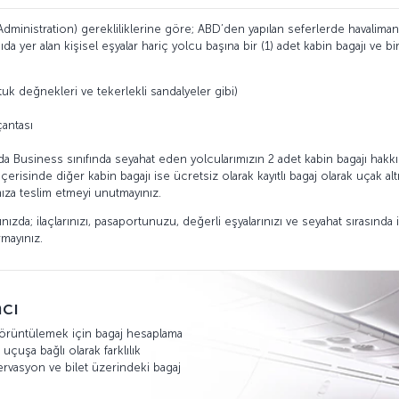
Administration) gerekliliklerine göre; ABD’den yapılan seferlerde havalima
a yer alan kişisel eşyalar hariç yolcu başına bir (1) adet kabin bagajı ve bir
tuk değnekleri ve tekerlekli sandalyeler gibi)
çantası
da Business sınıfında seyahat eden yolcularımızın 2 adet kabin bagajı hakkı 
içerisinde diğer kabin bagajı ise ücretsiz olarak kayıtlı bagaj olarak uçak altı
ıza teslim etmeyi unutmayınız.
ınızda; ilaçlarınızı, pasaportunuzu, değerli eşyalarınızı ve seyahat sırasınd
rmayınız.
cı
 görüntülemek için bagaj hesaplama
 uçuşa bağlı olarak farklılık
ervasyon ve bilet üzerindeki bagaj