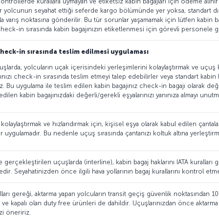
kontrollerde kurallara uymayan ve etiketsiz kabin bagajları için ödeme alını
 yolcunun seyahat ettiği seferde kargo bölümünde yer yoksa, standart dışı
a varış noktasına gönderilir. Bu tür sorunlar yaşamamak için lütfen kabin b
heck-in sırasında kabin bagajınızın etiketlenmesi için görevli personele g
heck-in sırasında teslim edilmesi uygulaması
larda, yolcuların uçak içerisindeki yerleşimlerini kolaylaştırmak ve uçuş k
ınızı check-in sırasında teslim etmeyi talep edebilirler veya standart kabin
niz. Bu uygulama ile teslim edilen kabin bagajınız check-in bagajı olarak değ
dilen kabin bagajınızdaki değerli/gerekli eşyalarınızı yanınıza almayı unutm
olaylaştırmak ve hızlandırmak için, kişisel eşya olarak kabul edilen çantalar
r uygulamadır. Bu nedenle uçuş sırasında çantanızı koltuk altına yerleştirm
e gerçekleştirilen uçuşlarda (interline), kabin bagaj haklarını IATA kurallar
edir. Seyahatinizden önce ilgili hava yollarının bagaj kurallarını kontrol etme
lları gereği, aktarma yapan yolcuların transit geçiş güvenlik noktasından 100
ve kapalı olan duty free ürünleri de dahildir. Uçuşlarınızdan önce aktarma
i öneririz.