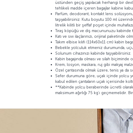
üstünden geçiş yapılacak herhangi bir devle
tehlikeli madde içeren bagajlar kabine kabu
Parfüm, deodorant, kontakt lens solüsyonu 
taşıyabilirsiniz. Kutu boyutu 100 ml üzerinde
litrelik kilitli bir şeffaf poşet içinde muhaf
Tıraş köpüğü ve diş macununuzu kabinde taş
Katı ve sıvı ilaçlarınızı, orijinal paketinde 
Takım elbise kılıfı (114x60x11 cm) kabin bagaj
Bebekle yolculuk etmeniz durumunda, uçuş sı
Solunum cihazınızı kabinde taşıyabilirsiniz.
Kabin bagajında olması ve silah biçiminde ol
Krem, losyon, maskara, ruj gibi makyaj malze
Özel çantasında olmak üzere, tenis ya da squ
Sefer durumuna göre, uçak içinde yolcu yerl
kabul edilen çantaların uçak içerisinde koltuk
**Kabinde yolcu beraberinde ücretli olarak
maksimum ağırlığı 75 kg’ı geçmemelidir. Bir k