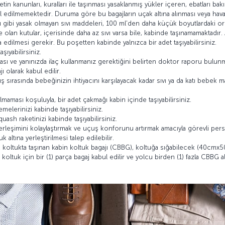
tin kanunları, kuralları ile taşınması yasaklanmış yükler içeren, ebatları 
l edilmemektedir. Duruma göre bu bagajların uçak altına alınması veya hava
gibi yasak olmayan sıvı maddeleri, 100 ml'den daha küçük boyutlardaki orij
 olan kutular, içerisinde daha az sıvı varsa bile, kabinde taşınamamaktadır. 
aza edilmesi gerekir. Bu poşetten kabinde yalnızca bir adet taşıyabilirsiniz.
ıyabilirsiniz.
olması ve yanınızda ilaç kullanmanız gerektiğini belirten doktor raporu bulunmas
ı olarak kabul edilir.
rasında bebeğinizin ihtiyacını karşılayacak kadar sıvı ya da katı bebek ma
maması koşuluyla, bir adet çakmağı kabin içinde taşıyabilirsiniz.
melerinizi kabinde taşıyabilirsiniz.
ash raketinizi kabinde taşıyabilirsiniz.
eşimini kolaylaştırmak ve uçuş konforunu artırmak amacıyla görevli person
 altına yerleştirilmesi talep edilebilir.
 koltukta taşınan kabin koltuk bagajı (CBBG), koltuğa sığabilecek (40cmx
oltuk için bir (1) parça bagaj kabul edilir ve yolcu birden (1) fazla CBBG ala