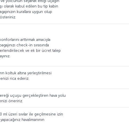
r ve yolcunun seyahat ettiği uçağın
 olarak kabul edilen bu tip kabin
agajınızın kurallara uygun olup
österiniz.
onforlarını arttırmak amacıyla
 bagajınızı check-in sırasında
erlendirilecek ve ek bir ücret talep
ayınız.
ın koltuk altına yerleştirilmesi
enizi rica ederiz.
ı gereği uçuşu gerçekleştiren hava yolu
nizi öneririz.
 ml üzeri sıvılar ile geçilmesine izin
 yapacağınız havalimanının