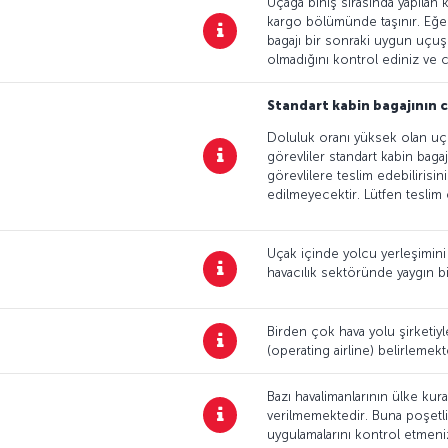
Uçağa biniş sırasında yapılan 
kargo bölümünde taşınır. Eğer
bagajı bir sonraki uygun uçuşl
olmadığını kontrol ediniz ve c
Standart kabin bagajının c
Doluluk oranı yüksek olan uçuş
görevliler standart kabin bagaj
görevlilere teslim edebilirisi
edilmeyecektir. Lütfen teslim e
Uçak içinde yolcu yerleşimini k
havacılık sektöründe yaygın bi
Birden çok hava yolu şirketiyl
(operating airline) belirlemekt
Bazı havalimanlarının ülke kura
verilmemektedir. Buna poşetli 
uygulamalarını kontrol etmeniz