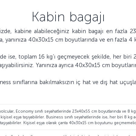
Kabin bagajı
izde, kabine alabileceğiniz kabin bagajı en fazla
rıca, yanınıza 40x30x15 cm boyutlarında ve en fazla 4 
izde ise, toplam 16 kg'ı geçmeyecek şekilde, her bir
taşıyabilirsiniz. Yanınıza ayrıca 40x30x15 cm boyutları
s sınıflarına bakılmaksızın iç hat ve dış hat uçuşla
 yolcular, Economy sınıfı seyahatlerinde 23x40x55 cm boyutlarında ve 8 kg ağ
işisel eşya taşıyabilirler. Business sınıfı seyahatlerinde ise, her biri 8 kg
şya taşıyabilirler. Kişisel eşya olarak çanta 40x30x15 cm boyutunu geçmemelid