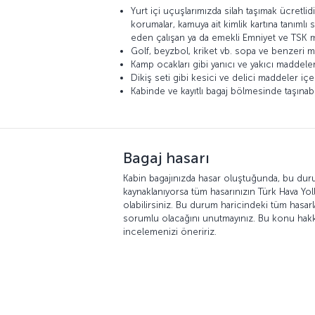
Yurt içi uçuşlarımızda silah taşımak ücretlid
korumalar, kamuya ait kimlik kartına tanımlı 
eden çalışan ya da emekli Emniyet ve TSK m
Golf, beyzbol, kriket vb. sopa ve benzeri m
Kamp ocakları gibi yanıcı ve yakıcı maddele
Dikiş seti gibi kesici ve delici maddeler iç
Kabinde ve kayıtlı bagaj bölmesinde taşınab
Bagaj hasarı
Kabin bagajınızda hasar oluştuğunda, bu du
kaynaklanıyorsa tüm hasarınızın Türk Hava Yoll
olabilirsiniz. Bu durum haricindeki tüm hasar
sorumlu olacağını unutmayınız. Bu konu hak
incelemenizi öneririz.