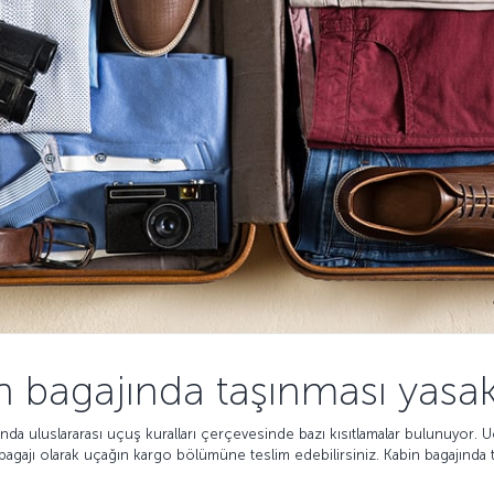
n bagajında taşınması yas
da uluslararası uçuş kuralları çerçevesinde bazı kısıtlamalar bulunuyor.
agajı olarak uçağın kargo bölümüne teslim edebilirsiniz. Kabin bagajında 