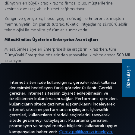
dünyanın en büyük araç kiralama firması olup, müşterilerine
kesintisiz ve ulaşılabilir hizmet sağlamaktadır.
Zengin ve geniş araç filosu, yaygın ofis ağı ile Enterprise; müşteri
memnuniyetini ön planda tutarak, tüketici ihtiyaçlarına sürdürülebilir
teknolojisi ile mobilite çözümler sunmaktadır.
Miles&Smiles Üyelerine Enterprise Avantajları
Miles&Smiles üyeleri Enterprise®️ ile araçlarını kiralarken, tüm
Dünya’daki Enterprise ofislerinden yapacakları kiralamalarında 500 Mil
kazanıyor.
Bize ulaşın
Yurt içi ve yurt dışı araç kiralamalarınızda kampanyadan
yararlanabilirsiniz.
İnternet sitemizde kullandığımız çerezler ideal kullanıcı
deneyimini hedefleyen farklı görevler üstlenir. Gerekli
çerezler, internet sitesinin ziyaret edilebilmesini ve
özelliklerinin kullanılmasını sağlar. Performans çerezleri,
kullanıcıların sitede gezinme alışkanlıklarını inceleyerek
Twitter
Facebook
Instagram
Youtube
LinkedIn
Tiktok
Blog
Pinterest
What
internet sitesinin performansını iyileştirir. İşlevsellik
çerezleri, kullanıcıların sitedeki seçimlerini tanıyarak
sitede gezinmeyi kolaylaştırır. Pazarlama çerezleri,
BİLET
FIRSATLAR
TURKISH
promosyon ve sosyal medya bilgilerini kullanarak uygun
AL VE
DENEYİM
VE UÇUŞ
YARDIM
AIRLINES
MILES&SMILES
YÖNET
NOKTALARI
HOLIDAYS
kampanyaları haber verir.
Çerez politikamızı inceleyin.