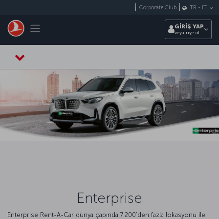
Skip to main content
Corporate Club
TR
-
IT
Toggle navigation
GİRİŞ YAP
veya üye ol
Enterprise
Enterprise Rent-A-Car dünya çapında 7.200’den fazla lokasyonu ile