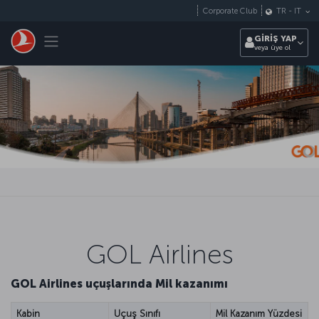
Skip to main content
Corporate Club
TR
-
IT
Toggle navigation
GİRİŞ YAP
veya üye ol
GOL Airlines
GOL Airlines uçuşlarında Mil kazanımı
Kabin
Uçuş Sınıfı
Mil Kazanım Yüzdesi