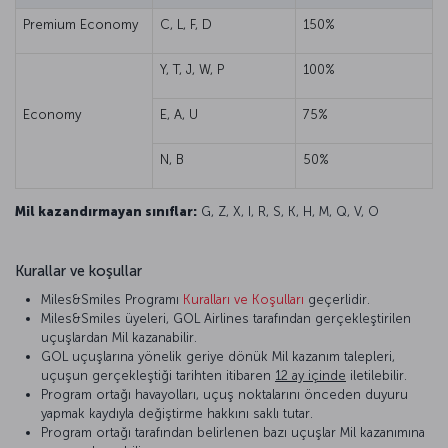
Premium Economy
C, L, F, D
150%
Y, T, J, W, P
100%
Economy
E, A, U
75%
N, B
50%
Mil kazandırmayan sınıflar:
G, Z, X, I, R, S, K, H, M, Q, V, O
Kurallar ve koşullar
Miles&Smiles Programı
Kuralları ve Koşulları
geçerlidir.
Miles&Smiles üyeleri, GOL Airlines tarafından gerçekleştirilen
uçuşlardan Mil kazanabilir.
GOL uçuşlarına yönelik geriye dönük Mil kazanım talepleri,
uçuşun gerçekleştiği tarihten itibaren
12 ay içinde
iletilebilir.
Program ortağı havayolları, uçuş noktalarını önceden duyuru
yapmak kaydıyla değiştirme hakkını saklı tutar.
Program ortağı tarafından belirlenen bazı uçuşlar Mil kazanımına