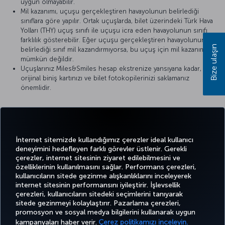
uygun olmayabilir.
Mil kazanımı, uçuşu gerçekleştiren havayolunun belirlediği
sınıflara göre yapılır. Ortak uçuşlarda, bilet üzerindeki Türk Hava
Yolları (THY) uçuş sınıfı ile uçuşu icra eden havayolunun sınıfı
farklılık gösterebilir. Eğer uçuşu gerçekleştiren havayolunun
Bize ulaşın
belirlediği sınıf mil kazandırmıyorsa, bu uçuş için mil kazanımı
mümkün değildir.
Uçuşlarınız Miles&Smiles hesap ekstrenize yansıyana kadar,
orijinal biniş kartınızı ve bilet fotokopilerinizi saklamanız
önemlidir.
Detaylı bilgi için
GOL Airlines
’ın resmi internet sitesini ziyaret
edebilirsiniz.
İnternet sitemizde kullandığımız çerezler ideal kullanıcı
deneyimini hedefleyen farklı görevler üstlenir. Gerekli
çerezler, internet sitesinin ziyaret edilebilmesini ve
özelliklerinin kullanılmasını sağlar. Performans çerezleri,
kullanıcıların sitede gezinme alışkanlıklarını inceleyerek
Twitter
Facebook
Instagram
Youtube
LinkedIn
Tiktok
Blog
Pinterest
What
internet sitesinin performansını iyileştirir. İşlevsellik
çerezleri, kullanıcıların sitedeki seçimlerini tanıyarak
sitede gezinmeyi kolaylaştırır. Pazarlama çerezleri,
BİLET
FIRSATLAR
TURKISH
promosyon ve sosyal medya bilgilerini kullanarak uygun
AL VE
DENEYİM
VE UÇUŞ
YARDIM
AIRLINES
MILES&SMILES
YÖNET
NOKTALARI
HOLIDAYS
kampanyaları haber verir.
Çerez politikamızı inceleyin.