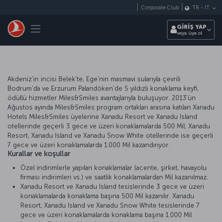
Skip to main content
Corporate Club
TR
-
IT
Toggle navigation
GİRİŞ YAP
veya üye ol
Akdeniz’in incisi Belek'te, Ege'nin masmavi sularıyla çevrili
Bodrum'da ve Erzurum Palandöken’de 5 yıldızlı konaklama keyfi,
ödüllü hizmetler Miles&Smiles avantajlarıyla buluşuyor. 2013’ün
Ağustos ayında Miles&Smiles program ortakları arasına katılan Xanadu
Hotels Miles&Smiles üyelerine Xanadu Resort ve Xanadu Island
otellerinde geçerli 3 gece ve üzeri konaklamalarda 500 Mil; Xanadu
Resort, Xanadu Island ve Xanadu Snow White otellerinde ise geçerli
7 gece ve üzeri konaklamalarda 1.000 Mil kazandırıyor.
Kurallar ve koşullar
Özel indirimlerle yapılan konaklamalar (acente, şirket, havayolu
firması indirimleri vs.) ve saatlik konaklamalardan Mil kazanılmaz.
Xanadu Resort ve Xanadu Island tesislerinde 3 gece ve üzeri
konaklamalarda konaklama başına 500 Mil kazanılır. Xanadu
Resort, Xanadu Island ve Xanadu Snow White tesislerinde 7
gece ve üzeri konaklamalarda konaklama başına 1.000 Mil