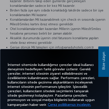
kazanılır. Birbirini takip eden günlerde gerçekleşen
konaklamalardan sadece bir kez Mil kazanılır.
Birden fazla üye aynı odada konakladığı takdirde sadece bir üye
konaklamadan Mil kazanır.
Konaklamalardan Mil kazanabilmek için check-in sırasında üyenin
Miles&Smiles kartını ibraz etmesi gereklidir.
Otel konaklamalarından kazanılan Millerin üyenin Miles&Smiles
hesabına yansıması belirli bir zaman alabilir.
Aksaklık durumunda üyenin otel faturasını konaklama yapılan
otele ibraz etmesi gereklidir.
Geriye dönük Mil talepleri için info@xanaduhotels.com.tr
adresine e-posta gönderilebilir.
Bize ulaşın
Detaylı bilgi için lütfen
Xanadu Hotels
internet sitesini ziyaret edin.
İnternet sitemizde kullandığımız çerezler ideal kullanıcı
deneyimini hedefleyen farklı görevler üstlenir. Gerekli
çerezler, internet sitesinin ziyaret edilebilmesini ve
özelliklerinin kullanılmasını sağlar. Performans çerezleri,
kullanıcıların sitede gezinme alışkanlıklarını inceleyerek
Twitter
Facebook
Instagram
Youtube
LinkedIn
Tiktok
Blog
Pinterest
What
internet sitesinin performansını iyileştirir. İşlevsellik
çerezleri, kullanıcıların sitedeki seçimlerini tanıyarak
sitede gezinmeyi kolaylaştırır. Pazarlama çerezleri,
BİLET
FIRSATLAR
TURKISH
promosyon ve sosyal medya bilgilerini kullanarak uygun
AL VE
DENEYİM
VE UÇUŞ
YARDIM
AIRLINES
MILES&SMILES
YÖNET
NOKTALARI
HOLIDAYS
kampanyaları haber verir.
Çerez politikamızı inceleyin.