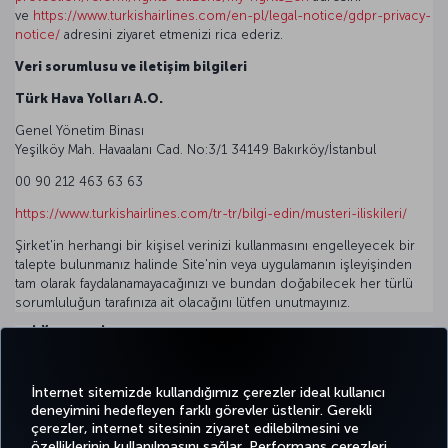
ve
https://www.turkishairlines.com/en-pl/legal-notice/gdpr-privacy-
notice/
adresini ziyaret etmenizi rica ederiz.
Veri sorumlusu ve iletişim bilgileri
Türk Hava Yolları A.O.
Genel Yönetim Binası
Yeşilköy Mah. Havaalanı Cad. No:3/1 34149 Bakırköy/İstanbul
00 90 212 463 63 63
https://www.turkishairlines.com/tr-tr/bilgi-edin/musteri-iliskileri/
Şirket'in herhangi bir kişisel verinizi kullanmasını engelleyecek bir
talepte bulunmanız halinde Site'nin veya uygulamanın işleyişinden
tam olarak faydalanamayacağınızı ve bundan doğabilecek her türlü
sorumluluğun tarafınıza ait olacağını lütfen unutmayınız.
DİĞER DİLLER
Bu sayfanın diğer dillerdeki çevirilerini incelemek isterseniz
aşağıdaki dokümanlardan faydalanabilirsiniz.
İnternet sitemizde kullandığımız çerezler ideal kullanıcı
deneyimini hedefleyen farklı görevler üstlenir. Gerekli
Bulgarca
|
Çekçe
|
Danca
|
Estonyaca
|
Felemenkçe
|
Fince
|
Hırva
çerezler, internet sitesinin ziyaret edilebilmesini ve
özelliklerinin kullanılmasını sağlar. Performans çerezleri,