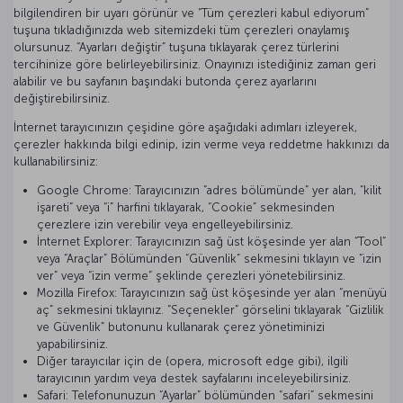
bilgilendiren bir uyarı görünür ve “Tüm çerezleri kabul ediyorum”
tuşuna tıkladığınızda web sitemizdeki tüm çerezleri onaylamış
olursunuz. “Ayarları değiştir” tuşuna tıklayarak çerez türlerini
tercihinize göre belirleyebilirsiniz. Onayınızı istediğiniz zaman geri
alabilir ve bu sayfanın başındaki butonda çerez ayarlarını
değiştirebilirsiniz.
İnternet tarayıcınızın çeşidine göre aşağıdaki adımları izleyerek,
çerezler hakkında bilgi edinip, izin verme veya reddetme hakkınızı da
kullanabilirsiniz:
Google Chrome: Tarayıcınızın “adres bölümünde” yer alan, “kilit
işareti” veya “i” harfini tıklayarak, “Cookie” sekmesinden
çerezlere izin verebilir veya engelleyebilirsiniz.
İnternet Explorer: Tarayıcınızın sağ üst köşesinde yer alan “Tool”
veya “Araçlar” Bölümünden “Güvenlik” sekmesini tıklayın ve “izin
ver” veya “izin verme” şeklinde çerezleri yönetebilirsiniz.
Mozilla Firefox: Tarayıcınızın sağ üst köşesinde yer alan “menüyü
aç” sekmesini tıklayınız. “Seçenekler” görselini tıklayarak “Gizlilik
ve Güvenlik” butonunu kullanarak çerez yönetiminizi
yapabilirsiniz.
Diğer tarayıcılar için de (opera, microsoft edge gibi), ilgili
tarayıcının yardım veya destek sayfalarını inceleyebilirsiniz.
Safari: Telefonunuzun “Ayarlar” bölümünden “safari” sekmesini