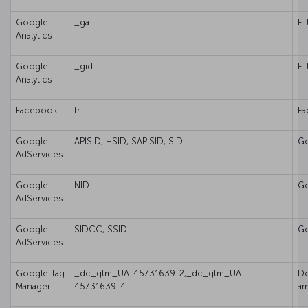
Google
_ga
E-
Analytics
Google
_gid
E-
Analytics
Facebook
fr
Fa
Google
APISID, HSID, SAPISID, SID
Go
AdServices
Google
NID
Go
AdServices
Google
SIDCC, SSID
Go
AdServices
Google Tag
_dc_gtm_UA-45731639-2,_dc_gtm_UA-
Dö
Manager
45731639-4
am