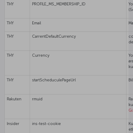
THY
PROFILE_MS_MEMBERSHIP_ID
Yo
(S
THY
Email
Ma
THY
CarrentDefaultCurrency
co
de
THY
Currency
Yo
ar
kul
THY
startScheduculePageUrl
Bi
Rakuten
rmuid
Ra
ku
Giz
Insider
ins-test-cookie
Ku
et