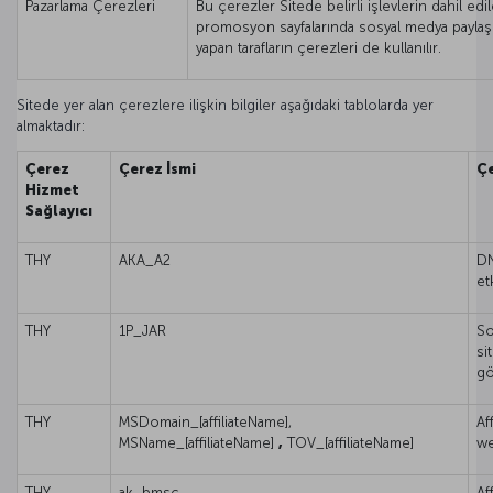
Pazarlama Çerezleri
Bu çerezler Sitede belirli işlevlerin dahil ed
promosyon sayfalarında sosyal medya paylaşımla
yapan tarafların çerezleri de kullanılır.
Sitede yer alan çerezlere ilişkin bilgiler aşağıdaki tablolarda yer
almaktadır:
Çerez
Çerez İsmi
Çe
Hizmet
Sağlayıcı
THY
AKA_A2
DN
et
THY
1P_JAR
So
si
gö
THY
MSDomain_[affiliateName],
Af
MSName_[affiliateName]
,
TOV_[affiliateName]
we
THY
ak_bmsc
Af