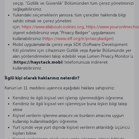
seçip, “Gizlilik ve Güvenlik” Bölümünden tüm çerez yönetiminizi
sağlayabilirsiniz.
Yukarıdaki seçeneklerin yanısıra; tüm çerezler hakkında bilgi
sahibi olmak ve çerez yönetimi
için:
https://www.allaboutcookies.org
,
https://www.youronlinecho
ziyaret edebilirsiniz veya "Privacy Badger" uygulamasını
kullanabilirsiniz (
https://www.eff.org/tr/privacybadger
)
Mobil uygulamalarda çerez veya SDK (Software Development
Kit) yönetimi için cihazınızın Gizlilik veya Ayarlar Bölümünde yer
alan yönlendirmeleri takip edebilir veya Lumen Privacy Monitor’ü
(
https://haystack.mobi
) telefonunuza indirerek
kullanabilirsiniz.
İlgili kişi olarak haklarınız nelerdir?
Kanun’un 11. maddesi uyarınca aşağıdaki haklara sahipsiniz:
Kendiniz ile ilgili kişisel veri işlenip işlenmediğini öğrenme.
Kendiniz ile ilgili kişisel veri işlenmişse buna ilişkin bilgi talep
etme.
Kişisel verilerin işlenme amacını ve bunların amacına uygun
kullanılıp kullanılmadığını öğrenme.
Yurt içinde veya yurt dışında kişisel verilerin aktarıldığı üçüncü
kişileri bilme.