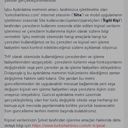
şekilde gerçekleştirilmektedir.
İşbu Aydınlatma metninin amacı, tarafımızca işletilmekte olan
“turkishairlines.com” internet sitesinin (“
Site
”) ve mobil uygulamanın
işletilmesi sırasında Site kullanıcıları/üyeleri/ziyaretçileri (“
İlgili Kişi
”)
tarafından çerezlerin kullanımı sırasında elde edilen kişisel verilerin
işlenmesi ve çerezlerin kullanımına ilişkin olarak sizlere bilgi
vermektir. İşbu metinde sitemizde hangi amaçlarla hangi tür
çerezleri kullandığımızı ve bu çerezleri ve kişisel veri işleme
faaliyetini nasıl kontrol edebileceğinizi sizlere açıklamak istiyoruz.
THY olarak sitemizde kullandığımız çerezlerden ve işleme
faaliyetlerinden vazgeçebilir, çerezlerin türlerini veya fonksiyonlarını
değiştirebilir veya yeni çerezler ya da işleme faaliyetleri ekleyebiliriz.
Dolayısıyla iş bu aydınlatma metninin hükümlerini dilediğimiz zaman
değiştirme hakkını saklı tutarız. Öte yandan bu metni
güncellenmeden de uygulanabilir mevzuat bağlamında yeni veya
değişen kişisel veri işleme faaliyetleri veya çerezlere ilişkin sizin
onayınızı isteyebiliriz. Güncel aydınlatma metni üzerinde
gerçekleştirilmiş olan her türlü değişiklik sitede veya herhangi bir
kamuya açık mecrada yayınlanmakla birlikte yürürlük kazanacaktır.
Son güncelleme tarihini metnin başında bulabilirsiniz.
Kişisel verilerinizin Şirket tarafından işlenme amaçları hakkında daha
detaylı bilgi için
https://www.turkishairlines.com/tr-tr/yasal-