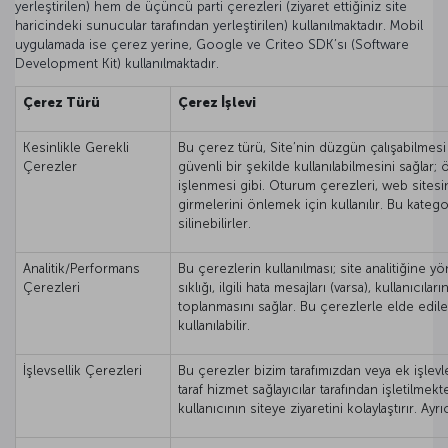
yerleştirilen) hem de üçüncü parti çerezleri (ziyaret ettiğiniz site
haricindeki sunucular tarafından yerleştirilen) kullanılmaktadır. Mobil
uygulamada ise çerez yerine, Google ve Criteo SDK’sı (Software
Development Kit) kullanılmaktadır.
Çerez Türü
Çerez İşlevi
Kesinlikle Gerekli
Bu çerez türü, Site’nin düzgün çalışabilmesi i
Çerezler
güvenli bir şekilde kullanılabilmesini sağlar;
işlenmesi gibi. Oturum çerezleri, web sitesinin
girmelerini önlemek için kullanılır. Bu katego
silinebilirler.
Analitik/Performans
Bu çerezlerin kullanılması; site analitiğine yö
Çerezleri
sıklığı, ilgili hata mesajları (varsa), kullanıcı
toplanmasını sağlar. Bu çerezlerle elde edile
kullanılabilir.
İşlevsellik Çerezleri
Bu çerezler bizim tarafımızdan veya ek işlev
taraf hizmet sağlayıcılar tarafından işletilmekt
kullanıcının siteye ziyaretini kolaylaştırır. Ayr