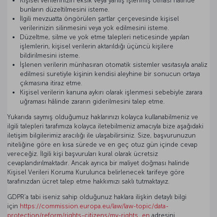
Kişisel verilerinizin eksik veya yanlış işlenmiş olması hâlinde
bunların düzeltilmesini isteme.
İlgili mevzuatta öngörülen şartlar çerçevesinde kişisel
verilerinizin silinmesini veya yok edilmesini isteme.
Düzeltme, silme ve yok etme talepleri neticesinde yapılan
işlemlerin, kişisel verilerin aktarıldığı üçüncü kişilere
bildirilmesini isteme.
İşlenen verilerin münhasıran otomatik sistemler vasıtasıyla analiz
edilmesi suretiyle kişinin kendisi aleyhine bir sonucun ortaya
çıkmasına itiraz etme.
Kişisel verilerin kanuna aykırı olarak işlenmesi sebebiyle zarara
uğraması hâlinde zararın giderilmesini talep etme.
Yukarıda saymış olduğumuz haklarınızı kolayca kullanabilmeniz ve
ilgili talepleri tarafımıza kolayca iletebilmeniz amacıyla bize aşağıdaki
iletişim bilgilerimiz aracılığı ile ulaşabilirsiniz. Size, başvurunuzun
niteliğine göre en kısa sürede ve en geç otuz gün içinde cevap
vereceğiz. İlgili kişi başvuruları kural olarak ücretsiz
cevaplandırılmaktadır. Ancak ayrıca bir maliyet doğması halinde
Kişisel Verileri Koruma Kurulunca belirlenecek tarifeye göre
tarafınızdan ücret talep etme hakkımızı saklı tutmaktayız.
GDPR’a tabi iseniz sahip olduğunuz haklara ilişkin detaylı bilgi
için
https://commission.europa.eu/law/law-topic/data-
protection/reform/rights-citizens/my-rights_en
adresini