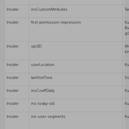
Insider
insCustomAttributes
Ta
Insider
first-permission-impression
Ku
Bu
gö
Insider
spUID
We
ki
Insider
userLocation
Ku
Insider
lastVisitTime
So
Insider
insCoeffDaily
Ku
Insider
ins-today-sld
Ku
Insider
ins-user-segments
Ku