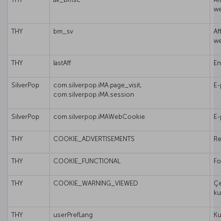
we
THY
bm_sv
Af
we
THY
lastAff
En
SilverPop
com.silverpop.iMA.page_visit,
E-
com.silverpop.iMA.session
SilverPop
com.silverpop.iMAWebCookie
E-
THY
COOKIE_ADVERTISEMENTS
Re
THY
COOKIE_FUNCTIONAL
Fo
THY
COOKIE_WARNING_VIEWED
Çe
kul
THY
userPrefLang
Ku