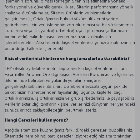
işlemenin zorunlu olması (örneğin Sitenin işletilmesine yönelik
fonksiyonel ve güvenlik gereklilikleri, Sitenin performansına yönelik
analiz ve ölçümlemeler, Sitenin, ürünlerin ve hizmetlerin
geliştirilmesi) , Ortaklığımızın hukuki yükümlülüklerini yerine
getirebilmesi için veri işlemenin zorunlu olması ve bir sözleşmenin
kurulması veya ifasıyla doğrudan doğruya ilgili olması şartlarından
birinin varlığı halinde kişisel verileriniz rızanız olmaksızın
işlenebilecektir. Aksi hallerde kişisel verileriniz yalnızca açık rızanızın
bulunduğu hallerde işlenecektir.
Kişisel verilerinizi kimlere ve hangi amaçlarla aktarabiliriz?
THY olarak, aydınlatma metni kapsamındaki kişisel verilerinizi Türk
Hava Yolları Anonim Ortaklığı Kişisel Verilerin Korunması ve İşlenmesi
Bildiriminde belirtilen ve yukarıda yer alan amaçların
gerçekleştirilebilmesi ile sınırlı olarak ve mevzuata uygun şekilde
Şirketimizin hizmetlerinden faydalandığı üçüncü kişilerle, bağlı
ortaklıklarımızla, iş ortaklarımızla ve grup şirketlerimiz ile paylaşabiliriz.
Verilerin aktarıldığı tarafların kişisel verilerinizi dünyanın her yerindeki
sunucularında saklayabileceğini belirtmek isteriz.
Hangi Çerezleri kullanıyoruz?
Aşağıda sitemizde kullandığımız farklı türdeki çerezleri bulabilirsiniz.
Sitemizde hem birinci parti çerezler (ziyaret ettiğiniz site tarafından