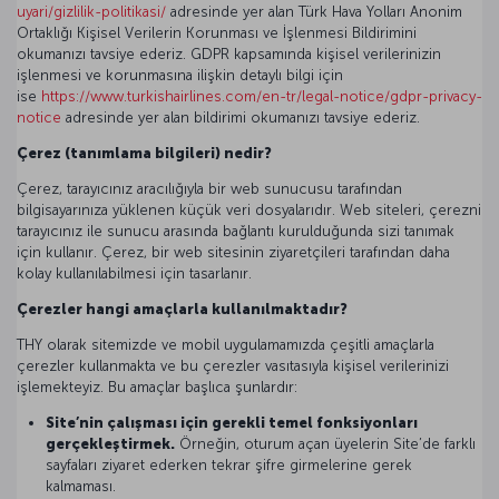
uyari/gizlilik-politikasi/
adresinde yer alan Türk Hava Yolları Anonim
Ortaklığı Kişisel Verilerin Korunması ve İşlenmesi Bildirimini
okumanızı tavsiye ederiz. GDPR kapsamında kişisel verilerinizin
işlenmesi ve korunmasına ilişkin detaylı bilgi için
ise
https://www.turkishairlines.com/en-tr/legal-notice/gdpr-privacy-
notice
adresinde yer alan bildirimi okumanızı tavsiye ederiz.
Çerez (tanımlama bilgileri) nedir?
Çerez, tarayıcınız aracılığıyla bir web sunucusu tarafından
bilgisayarınıza yüklenen küçük veri dosyalarıdır. Web siteleri, çerezni
tarayıcınız ile sunucu arasında bağlantı kurulduğunda sizi tanımak
için kullanır. Çerez, bir web sitesinin ziyaretçileri tarafından daha
kolay kullanılabilmesi için tasarlanır.
Çerezler hangi amaçlarla kullanılmaktadır?
THY olarak sitemizde ve mobil uygulamamızda çeşitli amaçlarla
çerezler kullanmakta ve bu çerezler vasıtasıyla kişisel verilerinizi
işlemekteyiz. Bu amaçlar başlıca şunlardır:
Site’nin çalışması için gerekli temel fonksiyonları
gerçekleştirmek.
Örneğin, oturum açan üyelerin Site’de farklı
sayfaları ziyaret ederken tekrar şifre girmelerine gerek
kalmaması.