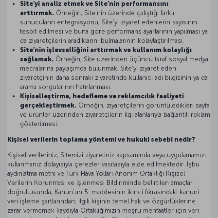
Site’yi analiz etmek ve Site’nin performansını
arttırmak.
Örneğin, Site’nin üzerinde çalıştığı farklı
sunucuların entegrasyonu, Site’yi ziyaret edenlerin sayısının
tespit edilmesi ve buna göre performans ayarlarının yapılması ya
da ziyaretçilerin aradıklarını bulmalarının kolaylaştırılması.
Site’nin işlevselliğini arttırmak ve kullanım kolaylığı
sağlamak.
Örneğin, Site üzerinden üçüncü taraf sosyal medya
mecralarına paylaşımda bulunmak, Site’yi ziyaret eden
ziyaretçinin daha sonraki ziyaretinde kullanıcı adı bilgisinin ya da
arama sorgularının hatırlanması.
Kişiselleştirme, hedefleme ve reklamcılık faaliyeti
gerçekleştirmek.
Örneğin, ziyaretçilerin görüntüledikleri sayfa
ve ürünler üzerinden ziyaretçilerin ilgi alanlarıyla bağlantılı reklam
gösterilmesi.
Kişisel verilerin toplama yöntemi ve hukuki sebebi nedir?
Kişisel verileriniz, Sitemizi ziyaretiniz kapsamında veya uygulamamızı
kullanmanız dolayısıyla çerezler vasıtasıyla elde edilmektedir. İşbu
aydınlatma metni ve Türk Hava Yolları Anonim Ortaklığı Kişisel
Verilerin Korunması ve İşlenmesi Bildiriminde belirtilen amaçlar
doğrultusunda, Kanun’un 5. maddesinin ikinci fıkrasındaki kanuni
veri işleme şartlarından; ilgili kişinin temel hak ve özgürlüklerine
zarar vermemek kaydıyla Ortaklığımızın meşru menfaatler için veri