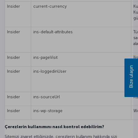
Insider
current-currency
Ku
Ku
gü
Insider
ins-default-attributes
Tü
sa
al
Insider
ins-pageVisit
İli
Bize ulaşın
Insider
ins-loggedinUser
Ku
tu
kal
Insider
ins-sourceUrl
Ku
Insider
ins-wp-storage
We
Çerezlerin kullanımını nasıl kontrol edebilirim?
Sitemizi ziyaret ettiğinizde, çerezlerin kullanımı hakkında sizi