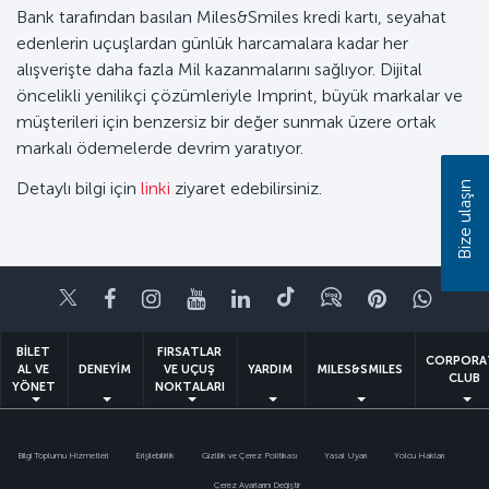
Bank tarafından basılan Miles&Smiles kredi kartı, seyahat
edenlerin uçuşlardan günlük harcamalara kadar her
alışverişte daha fazla Mil kazanmalarını sağlıyor. Dijital
öncelikli yenilikçi çözümleriyle Imprint, büyük markalar ve
müşterileri için benzersiz bir değer sunmak üzere ortak
markalı ödemelerde devrim yaratıyor.
Detaylı bilgi için
linki
ziyaret edebilirsiniz.
Bize ulaşın
Twitter
Facebook
Instagram
Youtube
LinkedIn
Tiktok
Blog
Pinterest
What
BİLET
FIRSATLAR
CORPORA
AL VE
DENEYİM
VE UÇUŞ
YARDIM
MILES&SMILES
CLUB
YÖNET
NOKTALARI
Bilgi Toplumu Hizmetleri
Erişilebilirlik
Gizlilik ve Çerez Politikası
Yasal Uyarı
Yolcu Hakları
Çerez Ayarlarını Değiştir