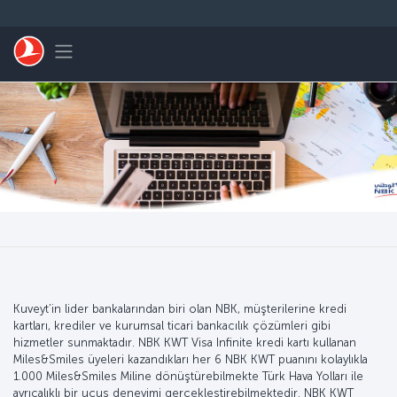
Skip to main content
Toggle navigation
Kuveyt’in lider bankalarından biri olan NBK, müşterilerine kredi
kartları, krediler ve kurumsal ticari bankacılık çözümleri gibi
hizmetler sunmaktadır. NBK KWT Visa Infinite kredi kartı kullanan
Miles&Smiles üyeleri kazandıkları her 6 NBK KWT puanını kolaylıkla
1.000 Miles&Smiles Miline dönüştürebilmekte Türk Hava Yolları ile
ayrıcalıklı bir uçuş deneyimi gerçekleştirebilmektedir. NBK KWT