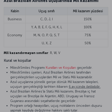
Azul Brazilian Airlines uçuşlarında Mil kazanımı
Kabin
Uçuş sınıfı
Mil kazanım yüzdesi
Business
C, D, J, I
150%
Y, A, B, E, F, G, H, K, L
100%
Economy
M, N, O, P, Q, S, T
75%
U, X, Z
50%
Mil kazandırmayan sınıflar
: R, W, V
Kural ve koşullar
Miles&Smiles Programı
Kuralları ve Koşulları
geçerlidir.
Miles&Smiles üyeleri, Azul Brazilian Airlines tarafından
gerçekleştirilen uçuşlardan Mil ve Statü Mili kazanabilir.
Azul uçuşlarına yönelik geriye dönük Mil kazanım talepleri,
uçuşun gerçekleştiği tarihten itibaren
6 ay içinde iletilebilir.
Azul Brazilian Airlines’la Statü Mili kazanımı, Brezilya iç hat
uçuşları ve Brezilya ile Arjantin, ABD, Uruguay ve Fransız
Guyanası arasındaki seyahatlerde geçerlidir.
Program ortağı havayolları, uçuş noktalarını önceden duyuru
yapmak kaydıyla değiştirme hakkını saklı tutar.