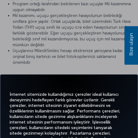
Program ortağı tarafından belirlenen bazı uçuşlar Mil kazanımına
uygun olmayabilir.
Mil kazanımı, uçuşu gerçekleştiren havayolunun belirlediği
sınıflara göre yapılır. Ortak uçuşlarda, bilet üzerindeki Türk Hava
Yolları (THY) uçuş sınıfı ile uçuşu icra eden havayolunun sınıfı
farklılık gösterebilir. Eğer uçuşu gerçekleştiren havayolunun
Bize ulaşın
belirlediği sınıf mil kazandırmıyorsa, bu uçuş için mil kazanımı
mümkün değildir.
Uçuşlarınız Miles&Smiles hesap ekstrenize yansıyana kadar,
orijinal biniş kartınızı ve bilet fotokopilerinizi saklamanız
önemlidir.
Detaylı bilgi için
Azul Brazilian Airlines
’ın resmi internet sitesini
ziyaret edebilirsiniz.
İnternet sitemizde kullandığımız çerezler ideal kullanıcı
deneyimini hedefleyen farklı görevler üstlenir. Gerekli
çerezler, internet sitesinin ziyaret edilebilmesini ve
özelliklerinin kullanılmasını sağlar. Performans çerezleri,
kullanıcıların sitede gezinme alışkanlıklarını inceleyerek
Twitter
Facebook
Instagram
Youtube
LinkedIn
Tiktok
Blog
Pinterest
What
internet sitesinin performansını iyileştirir. İşlevsellik
çerezleri, kullanıcıların sitedeki seçimlerini tanıyarak
sitede gezinmeyi kolaylaştırır. Pazarlama çerezleri,
BİLET
FIRSATLAR
CORPORA