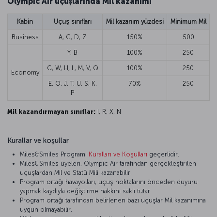
Olympic Air uçuşlarında Mil kazanımı
Kabin
Uçuş sınıfları
Mil kazanım yüzdesi
Minimum Mil
Business
A, C, D, Z
150%
500
Y, B
100%
250
G, W, H, L, M, V, Q
100%
250
Economy
E, O, J, T, U, S, K,
70%
250
P
Mil kazandırmayan sınıflar:
I, R, X, N
Kurallar ve koşullar
Miles&Smiles Programı
Kuralları ve Koşulları
geçerlidir.
Miles&Smiles üyeleri, Olympic Air tarafından gerçekleştirilen
uçuşlardan Mil ve Statü Mili kazanabilir.
Program ortağı havayolları, uçuş noktalarını önceden duyuru
yapmak kaydıyla değiştirme hakkını saklı tutar.
Program ortağı tarafından belirlenen bazı uçuşlar Mil kazanımına
uygun olmayabilir.