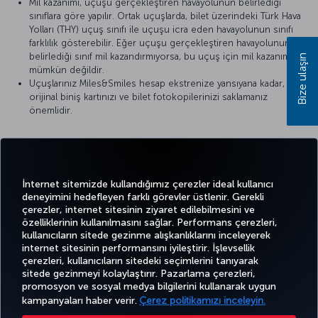
Mil kazanımı, uçuşu gerçekleştiren havayolunun belirlediği
sınıflara göre yapılır. Ortak uçuşlarda, bilet üzerindeki Türk Hava
Yolları (THY) uçuş sınıfı ile uçuşu icra eden havayolunun sınıfı
farklılık gösterebilir. Eğer uçuşu gerçekleştiren havayolunun
belirlediği sınıf mil kazandırmıyorsa, bu uçuş için mil kazanımı
Bize ulaşın
mümkün değildir.
Uçuşlarınız Miles&Smiles hesap ekstrenize yansıyana kadar,
orijinal biniş kartınızı ve bilet fotokopilerinizi saklamanız
önemlidir.
Detaylı bilgi için
Olympic Air
’ın resmi internet sitesini ziyaret
edebilirsiniz.
İnternet sitemizde kullandığımız çerezler ideal kullanıcı
deneyimini hedefleyen farklı görevler üstlenir. Gerekli
çerezler, internet sitesinin ziyaret edilebilmesini ve
özelliklerinin kullanılmasını sağlar. Performans çerezleri,
kullanıcıların sitede gezinme alışkanlıklarını inceleyerek
Twitter
Facebook
Instagram
Youtube
LinkedIn
Tiktok
Blog
Pinterest
What
internet sitesinin performansını iyileştirir. İşlevsellik
çerezleri, kullanıcıların sitedeki seçimlerini tanıyarak
sitede gezinmeyi kolaylaştırır. Pazarlama çerezleri,
BİLET
FIRSATLAR
CORPORA
promosyon ve sosyal medya bilgilerini kullanarak uygun
AL VE
DENEYİM
VE UÇUŞ
YARDIM
MILES&SMILES
CLUB
YÖNET
NOKTALARI
kampanyaları haber verir.
Çerez politikamızı inceleyin.