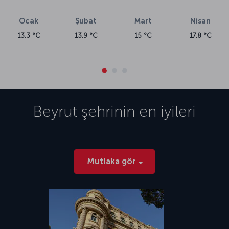
Ocak
Şubat
Mart
Nisan
13.3 °C
13.9 °C
15 °C
17.8 °C
Beyrut
şehrinin en iyileri
Mutlaka gör