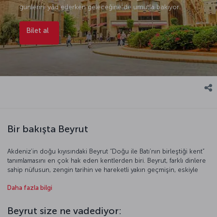
günlerini yâd ederken geleceğine de umutla bakıyor.
Bilet al
Bir bakışta Beyrut
Akdeniz’in doğu kıyısındaki Beyrut “Doğu ile Batı’nın birleştiği kent”
tanımlamasını en çok hak eden kentlerden biri. Beyrut, farklı dinlere
sahip nüfusun, zengin tarihin ve hareketli yakın geçmişin, eskiyle
yeniyi iç içe barındırdığı benzersiz bir kent. Bir zamanlar Orta
Daha fazla bilgi
Doğu’nun en modern ve popüler kenti olan Beyrut, günümüzde
eski günlerini yâd ederken geleceğine de umutla bakıyor. Orta
Doğu’nun en renkli kentlerinden biri olan Beyrut, farklı milletlerin,
Beyrut size ne vadediyor:
çeşitli dinlerin ve kültürlerin bir arada yaşayabildiği önemli