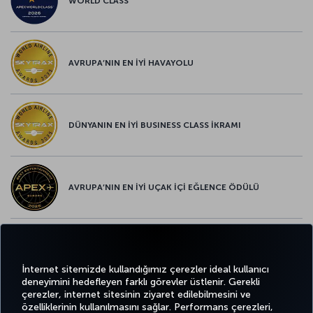
WORLD CLASS
AVRUPA’NIN EN İYİ HAVAYOLU
DÜNYANIN EN İYİ BUSINESS CLASS İKRAMI
AVRUPA’NIN EN İYİ UÇAK İÇİ EĞLENCE ÖDÜLÜ
AVRUPA’NIN EN İYİ YİYECEK ve İÇECEK ÖDÜLÜ
İnternet sitemizde kullandığımız çerezler ideal kullanıcı
deneyimini hedefleyen farklı görevler üstlenir. Gerekli
çerezler, internet sitesinin ziyaret edilebilmesini ve
özelliklerinin kullanılmasını sağlar. Performans çerezleri,