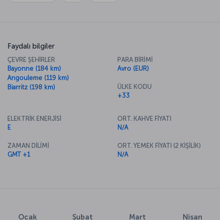
Faydalı bilgiler
ÇEVRE ŞEHİRLER
PARA BİRİMİ
Bayonne (184 km)
Avro (EUR)
Angouleme (119 km)
ÜLKE KODU
Biarritz (198 km)
+33
ELEKTRİK ENERJİSİ
ORT. KAHVE FİYATI
E
N/A
ZAMAN DİLİMİ
ORT. YEMEK FİYATI (2 KİŞİLİK)
GMT +1
N/A
Ocak
Şubat
Mart
Nisan