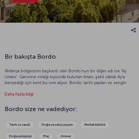
Bir bakışta Bordo
Akitanya bölgesinin başkenti olan Bordo’nun bir diğer adı ise “Ay
Limanı”. Garonne ırmağı kıyısında bulunan liman, şekil olarak Ay’a
benzediği için kent bu ismi alıyor. Bordo, tarihi yapıları ve zengin
kültürüyle UNESCO Dünya Miras Listesi’ne de adını yazdıran
Daha fazla bilgi
kentlerden.
Bordo size ne vadediyor:
Tarih ve sanat
Doğa ve vahşi yaşam
Mutfak kültürü
Doğa yürüyüşü
Plaj
Orman