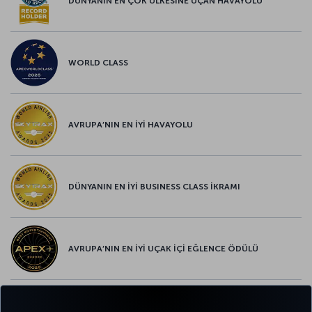
DÜNYANIN EN ÇOK ÜLKESİNE UÇAN HAVAYOLU
WORLD CLASS
AVRUPA’NIN EN İYİ HAVAYOLU
DÜNYANIN EN İYİ BUSINESS CLASS İKRAMI
AVRUPA’NIN EN İYİ UÇAK İÇİ EĞLENCE ÖDÜLÜ
AVRUPA’NIN EN İYİ YİYECEK ve İÇECEK ÖDÜLÜ