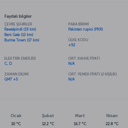
Faydalı bilgiler
ÇEVRE ŞEHİRLER
PARA BİRİMİ
Rawalpindi (19 km)
Pakistan rupisi (PKR)
Bani Gala (12 km)
ÜLKE KODU
Burma Town (17 km)
+92
ELEKTRİK ENERJİSİ
ORT. KAHVE FİYATI
C, D
N/A
ZAMAN DİLİMİ
ORT. YEMEK FİYATI (2 KİŞİLİK)
GMT +5
N/A
Ocak
Şubat
Mart
Nisan
10 °C
12.2 °C
16.7 °C
22.8 °C