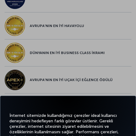
AVRUPA’NIN EN İYİ HAVAYOLU
DÜNYANIN EN İYİ BUSINESS CLASS İKRAMI
AVRUPA’NIN EN İYİ UÇAK İÇİ EĞLENCE ÖDÜLÜ
AVRUPA’NIN EN İYİ YİYECEK ve İÇECEK ÖDÜLÜ
İnternet sitemizde kullandığımız çerezler ideal kullanıcı
deneyimini hedefleyen farklı görevler üstlenir. Gerekli
çerezler, internet sitesinin ziyaret edilebilmesini ve
özelliklerinin kullanılmasını sağlar. Performans çerezleri,