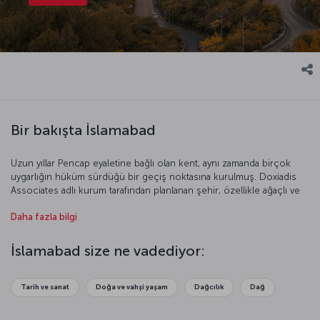
Bir bakışta İslamabad
Uzun yıllar Pencap eyaletine bağlı olan kent, aynı zamanda birçok
uygarlığın hüküm sürdüğü bir geçiş noktasına kurulmuş. Doxiadis
Associates adlı kurum tarafından planlanan şehir, özellikle ağaçlı ve
geniş caddeleriyle ön plana çıkıyor. Pakistan’ın en önemli kültür
Daha fazla bilgi
merkezi İslamabad’ı keşfetmek için geç kalmayın.
İslamabad size ne vadediyor:
Tarih ve sanat
Doğa ve vahşi yaşam
Dağcılık
Dağ