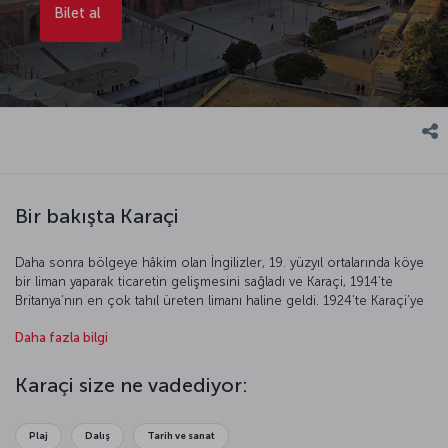
Bilet al
Bir bakışta Karaçi
Daha sonra bölgeye hâkim olan İngilizler, 19. yüzyıl ortalarında köye
bir liman yaparak ticaretin gelişmesini sağladı ve Karaçi, 1914’te
Britanya’nın en çok tahıl üreten limanı haline geldi. 1924’te Karaçi’ye
bir havaalanı inşa edilince kent, Hindistan’a giriş kapısı oldu.
Daha fazla bilgi
Pakistan’ın 1947’de bağımsızlığını kazanmasının ardından şehir,
ticaret merkezi unvanını korudu. Bugün Karaçi, turizmin önemli
noktalarından biri olarak karşımıza çıkıyor. Avrupa’yı ve Amerika’yı
Karaçi size ne vadediyor:
andıran sokakların yanı sıra Doğu’nun gizemli mimarisinin çarpıcı
örneklerine sahip Karaçi, sıradışı bir tatil vadediyor.
Plaj
Dalış
Tarih ve sanat