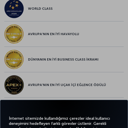
WORLD CLASS
AVRUPA’NIN EN İYİ HAVAYOLU
DÜNYANIN EN İYİ BUSINESS CLASS İKRAMI
AVRUPA’NIN EN İYİ UÇAK İÇİ EĞLENCE ÖDÜLÜ
AVRUPA’NIN EN İYİ YİYECEK ve İÇECEK ÖDÜLÜ
İnternet sitemizde kullandığımız çerezler ideal kullanıcı
deneyimini hedefleyen farklı görevler üstlenir. Gerekli