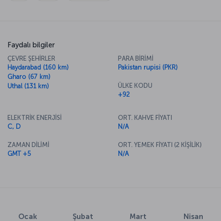
Faydalı bilgiler
ÇEVRE ŞEHİRLER
PARA BİRİMİ
Haydarabad (160 km)
Pakistan rupisi (PKR)
Gharo (67 km)
ÜLKE KODU
Uthal (131 km)
+92
ELEKTRİK ENERJİSİ
ORT. KAHVE FİYATI
C, D
N/A
ZAMAN DİLİMİ
ORT. YEMEK FİYATI (2 KİŞİLİK)
GMT +5
N/A
Ocak
Şubat
Mart
Nisan