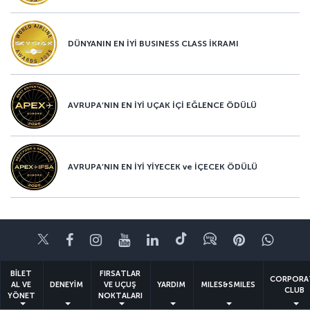
DÜNYANIN EN İYİ BUSINESS CLASS İKRAMI
AVRUPA’NIN EN İYİ UÇAK İÇİ EĞLENCE ÖDÜLÜ
AVRUPA’NIN EN İYİ YİYECEK ve İÇECEK ÖDÜLÜ
Twitter
Facebook
Instagram
Youtube
LinkedIn
Tiktok
Blog
Pinterest
What
BİLET
FIRSATLAR
CORPORA
AL VE
DENEYİM
VE UÇUŞ
YARDIM
MILES&SMILES
CLUB
YÖNET
NOKTALARI