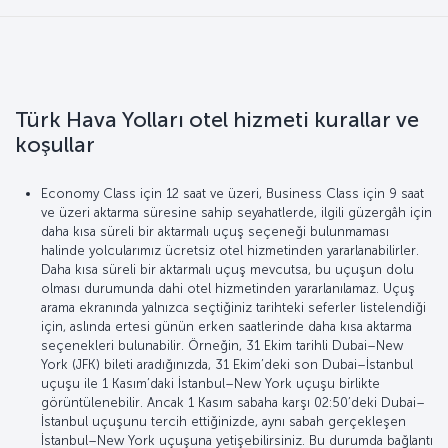
Türk Hava Yolları otel hizmeti kurallar ve
koşullar
Economy Class için 12 saat ve üzeri, Business Class için 9 saat
ve üzeri aktarma süresine sahip seyahatlerde, ilgili güzergâh için
daha kısa süreli bir aktarmalı uçuş seçeneği bulunmaması
halinde yolcularımız ücretsiz otel hizmetinden yararlanabilirler.
Daha kısa süreli bir aktarmalı uçuş mevcutsa, bu uçuşun dolu
olması durumunda dahi otel hizmetinden yararlanılamaz. Uçuş
arama ekranında yalnızca seçtiğiniz tarihteki seferler listelendiği
için, aslında ertesi günün erken saatlerinde daha kısa aktarma
seçenekleri bulunabilir. Örneğin, 31 Ekim tarihli Dubai–New
York (JFK) bileti aradığınızda, 31 Ekim’deki son Dubai–İstanbul
uçuşu ile 1 Kasım’daki İstanbul–New York uçuşu birlikte
görüntülenebilir. Ancak 1 Kasım sabaha karşı 02:50’deki Dubai–
İstanbul uçuşunu tercih ettiğinizde, aynı sabah gerçekleşen
İstanbul–New York uçuşuna yetişebilirsiniz. Bu durumda bağlantı