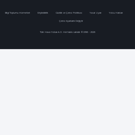
Bilgi Toplumu Hizmetleri
Erişilebilirlik
Gizlilik ve Çerez Politikası
Yasal Uyarı
Yolcu Hakları
Çerez Ayarlarını Değiştir
Türk Hava Yolları A.O. Her hakkı saklıdır. © 1996 - 2026