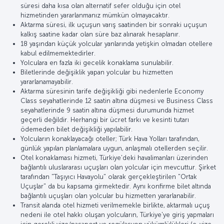
süresi daha kısa olan alternatif sefer olduğu için otel
hizmetinden yararlanmanız mümkün olmayacaktır.
Aktarma süresi, ilk uçuşun varış saatinden bir sonraki uçuşun
kalkış saatine kadar olan süre baz alınarak hesaplanır.
18 yaşından küçük yolcular yanlarında yetişkin olmadan otellere
kabul edilmemektedirler.
Yolculara en fazla iki gecelik konaklama sunulabilir.
Biletlerinde değişiklik yapan yolcular bu hizmetten
yararlanamayabilir.
Aktarma süresinin tarife değişikliği gibi nedenlerle Economy
Class seyahatlerinde 12 saatin altına düşmesi ve Business Class
seyahatlerinde 9 saatin altına düşmesi durumunda hizmet
geçerli değildir. Herhangi bir ücret farkı ve kesinti tutarı
ödemeden bilet değişikliği yapılabilir.
Yolcuların konaklayacağı oteller; Türk Hava Yolları tarafından,
günlük yapılan planlamalara uygun, anlaşmalı otellerden seçilir.
Otel konaklaması hizmeti, Türkiye'deki havalimanları üzerinden
bağlantılı uluslararası uçuşları olan yolcular için mevcuttur. Şirket
tarafından "Taşıyıcı Havayolu" olarak gerçekleştirilen "Ortak
Uçuşlar" da bu kapsama girmektedir. Aynı konfirme bilet altında
bağlantılı uçuşları olan yolcular bu hizmetten yararlanabilir.
Transit alanda otel hizmeti verilmemekle birlikte, aktarmalı uçuş
nedeni ile otel hakkı oluşan yolcuların, Türkiye'ye giriş yapmaları