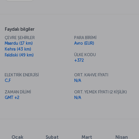
Faydalı bilgiler
ÇEVRE ŞEHİRLER
PARA BİRİMİ
Maardu (17 km)
Avro (EUR)
Kehra (43 km)
ÜLKE KODU
Faldiski (49 km)
+372
ELEKTRİK ENERJİSİ
ORT. KAHVE FİYATI
C,F
N/A
ZAMAN DİLİMİ
ORT. YEMEK FİYATI (2 KİŞİLİK)
GMT +2
N/A
Ocak
Şubat
Mart
Nisan