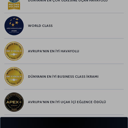
DÜNYANIN EN ÇOK ÜLKESİNE UÇAN HAVAYOLU
WORLD CLASS
AVRUPA’NIN EN İYİ HAVAYOLU
DÜNYANIN EN İYİ BUSINESS CLASS İKRAMI
AVRUPA’NIN EN İYİ UÇAK İÇİ EĞLENCE ÖDÜLÜ
AVRUPA’NIN EN İYİ YİYECEK ve İÇECEK ÖDÜLÜ