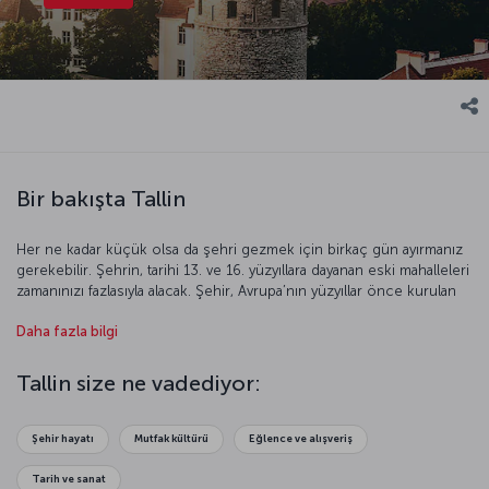
Bir bakışta Tallin
Her ne kadar küçük olsa da şehri gezmek için birkaç gün ayırmanız
gerekebilir. Şehrin, tarihi 13. ve 16. yüzyıllara dayanan eski mahalleleri
zamanınızı fazlasıyla alacak. Şehir, Avrupa’nın yüzyıllar önce kurulan
siyasi ve ekonomik örgütü Hansa Birliği’nin de bir üyesi.
Daha fazla bilgi
UNESCO’nun 1997 yılında Dünya Miras Listesi’ne dâhil ettiği bu
özgün şehri keşfetmek için geç kalmayın!
Tallin size ne vadediyor:
Şehir hayatı
Mutfak kültürü
Eğlence ve alışveriş
Tarih ve sanat