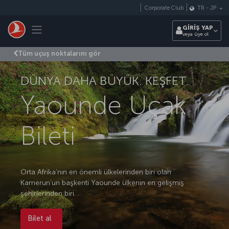
Skip to main content
Corporate Club
TR
-
JP
Toggle navigation
GİRİŞ YAP
veya üye ol
Tüm uçuş noktalarını gör
DÜNYA DAHA BÜYÜK. KEŞFET.
Yaounde Uçak
Bileti
Orta Afrika’nın en önemli ülkelerinden biri olan
Kamerun’un başkenti Yaounde ülkenin en gelişmiş
şehirlerinden biri.
Bilet al