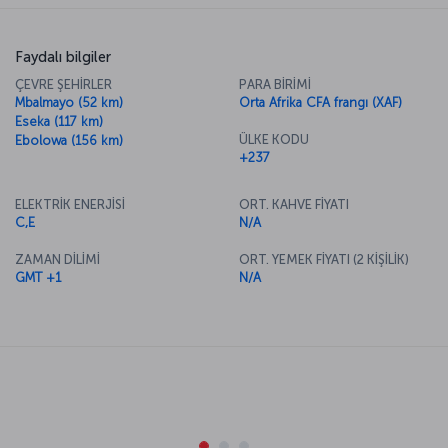
Faydalı bilgiler
ÇEVRE ŞEHİRLER
PARA BİRİMİ
Mbalmayo (52 km)
Orta Afrika CFA frangı (XAF)
Eseka (117 km)
ÜLKE KODU
Ebolowa (156 km)
+237
ELEKTRİK ENERJİSİ
ORT. KAHVE FİYATI
C,E
N/A
ZAMAN DİLİMİ
ORT. YEMEK FİYATI (2 KİŞİLİK)
GMT +1
N/A