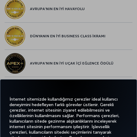
AVRUPA’NIN EN İYİ HAVAYOLU
DÜNYANIN EN İYİ BUSINESS CLASS İKRAMI
AVRUPA’NIN EN İYİ UÇAK İÇİ EĞLENCE ÖDÜLÜ
AVRUPA’NIN EN İYİ YİYECEK ve İÇECEK ÖDÜLÜ
İnternet sitemizde kullandığımız çerezler ideal kullanıcı
deneyimini hedefleyen farklı görevler üstlenir. Gerekli
çerezler, internet sitesinin ziyaret edilebilmesini ve
özelliklerinin kullanılmasını sağlar. Performans çerezleri,
kullanıcıların sitede gezinme alışkanlıklarını inceleyerek
Twitter
Facebook
Instagram
Youtube
LinkedIn
Tiktok
Blog
Pinterest
What
internet sitesinin performansını iyileştirir. İşlevsellik
çerezleri, kullanıcıların sitedeki seçimlerini tanıyarak